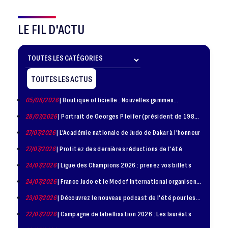
LE FIL D'ACTU
TOUTES LES ACTUS
05/08/2026
| Boutique officielle : Nouvelles gammes
disponible !
28/07/2026
| Portrait de Georges Pfeifer (président de 1981
– 1986)
27/07/2026
| L'Académie nationale de Judo de Dakar à l'honneur
27/07/2026
| Profitez des dernières réductions de l'été
24/07/2026
| Ligue des Champions 2026 : prenez vos billets
24/07/2026
| France Judo et le Medef International organisent
la troisième édition de la Journée de la Diplomatie Sportive
23/07/2026
| Découvrez le nouveau podcast de l'été pour les
jeunes judokas
22/07/2026
| Campagne de labellisation 2026 : Les lauréats