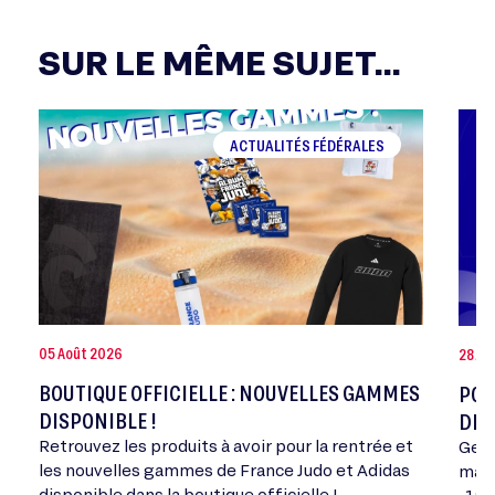
SUR LE MÊME SUJET...
ACTUALITÉS FÉDÉRALES
05 Août 2026
28 Jui
BOUTIQUE OFFICIELLE : NOUVELLES GAMMES
POR
DISPONIBLE !
DE 
Retrouvez les produits à avoir pour la rentrée et
Geor
les nouvelles gammes de France Judo et Adidas
mand
disponible dans la boutique officielle !