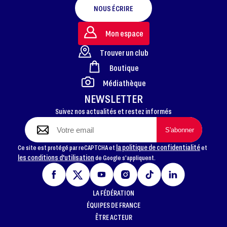
NOUS ÉCRIRE
Mon espace
Trouver un club
Boutique
FOOTER
Médiathèque
NEWSLETTER
Suivez nos actualités et restez informés
la politique de confidentialité
Ce site est protégé par reCAPTCHA et
et
les conditions d'utilisation
de Google s'appliquent.
LA FÉDÉRATION
ÉQUIPES DE FRANCE
ÊTRE ACTEUR