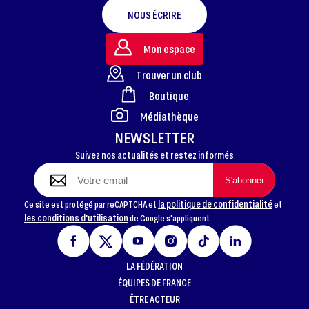
NOUS ÉCRIRE
Mon espace
Trouver un club
Boutique
FOOTER
Médiathèque
NEWSLETTER
Suivez nos actualités et restez informés
la politique de confidentialité
Ce site est protégé par reCAPTCHA et
et
les conditions d'utilisation
de Google s'appliquent.
LA FÉDÉRATION
ÉQUIPES DE FRANCE
ÊTRE ACTEUR