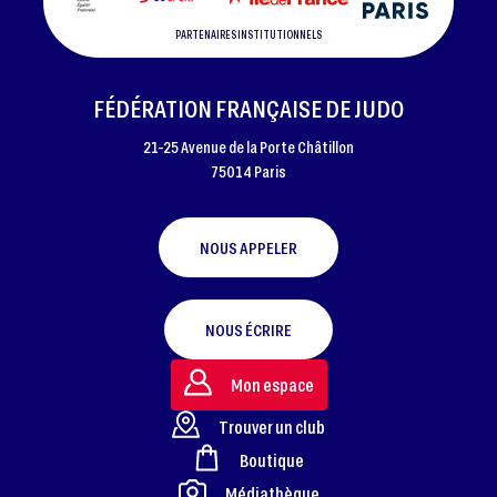
PARTENAIRES INSTITUTIONNELS
FÉDÉRATION FRANÇAISE DE JUDO
21-25 Avenue de la Porte Châtillon
75014 Paris
NOUS APPELER
NOUS ÉCRIRE
Mon espace
Trouver un club
Boutique
FOOTER
Médiathèque