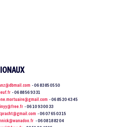
GIONAUX
lanz@dbmail.com
- 06 83 85 05 50
euf.fr
- 06 88 56 93 31
ene.mortuaire@gmail.com
- 06 85 20 43 45
inyy@free.fr
- 06 10 93 00 33
rtpracht@gmail.com
- 06 07 65 03 15
nnick@wanadoo.fr
- 06 08 18 82 04