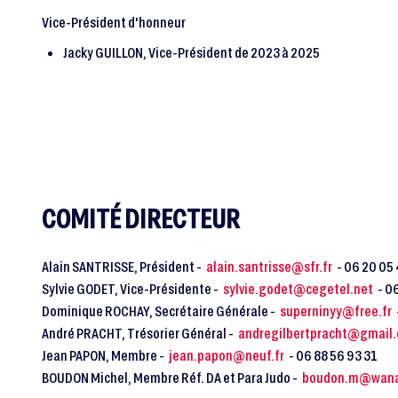
Vice-Président d'honneur
Jacky GUILLON, Vice-Président de 2023 à 2025
COMITÉ DIRECTEUR
Alain SANTRISSE, Président -
alain.santrisse@sfr.fr
- 06 20 05
Sylvie GODET, Vice-Présidente -
sylvie.godet@cegetel.net
- 0
Dominique ROCHAY, Secrétaire Générale -
superninyy@free.fr
André PRACHT, Trésorier Général -
andregilbertpracht@gmail
Jean PAPON, Membre -
jean.papon@neuf.fr
- 06 88 56 93 31
BOUDON Michel, Membre Réf. DA et Para Judo -
boudon.m@wana