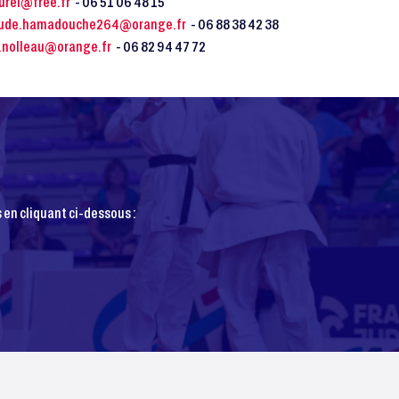
urel@free.fr
- 06 51 06 48 15
aude.hamadouche264@orange.fr
- 06 88 38 42 38
e.nolleau@orange.fr
- 06 82 94 47 72
 en cliquant ci-dessous :