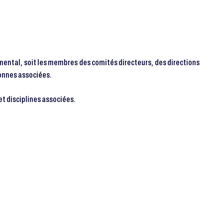
emental, soit les membres des comités directeurs, des directions
sonnes associées.
 et disciplines associées.