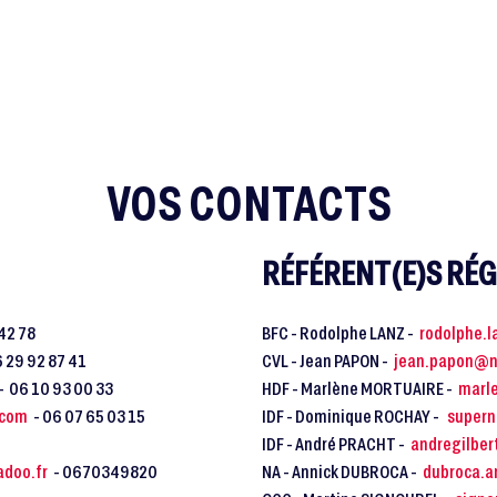
VOS CONTACTS
RÉFÉRENT(E)S RÉ
 42 78
BFC - Rodolphe LANZ -
rodolphe.
6 29 92 87 41
CVL - Jean PAPON -
jean.papon@n
- 06 10 93 00 33
HDF - Marlène MORTUAIRE -
marl
.com
- 06 07 65 03 15
IDF - Dominique ROCHAY -
supern
IDF - André PRACHT -
andregilbe
doo.fr
- 0670349820
NA - Annick DUBROCA -
dubroca.a