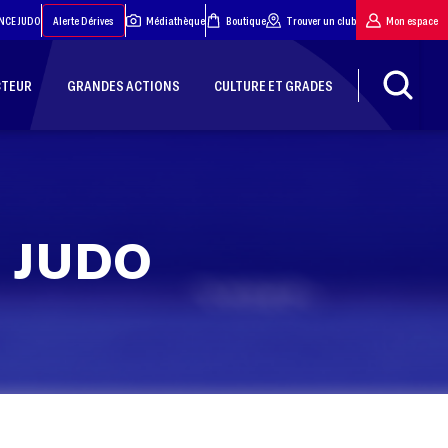
NCE JUDO
Alerte Dérives
Médiathèque
Boutique
Trouver un club
Mon espace
CTEUR
GRANDES ACTIONS
CULTURE ET GRADES
 JUDO