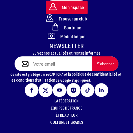
Mon espace
Trouver un club
Boutique
FOOTER
Médiathèque
NEWSLETTER
Suivez nos actualités et restez informés
la politique de confidentialité
Ce site est protégé par reCAPTCHA et
et
les conditions d'utilisation
de Google s'appliquent.
LA FÉDÉRATION
ÉQUIPES DE FRANCE
ÊTRE ACTEUR
CULTURE ET GRADES