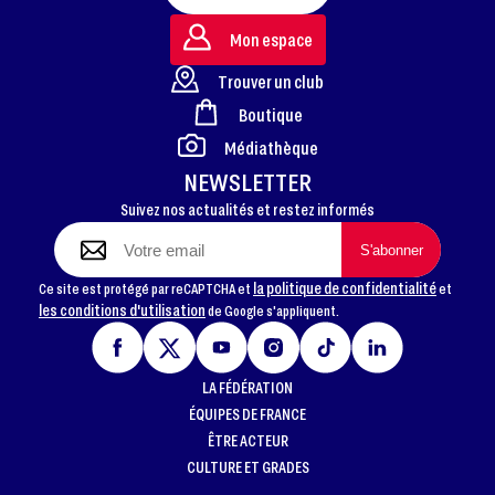
Mon espace
Trouver un club
Boutique
FOOTER
Médiathèque
NEWSLETTER
Suivez nos actualités et restez informés
la politique de confidentialité
Ce site est protégé par reCAPTCHA et
et
les conditions d'utilisation
de Google s'appliquent.
LA FÉDÉRATION
ÉQUIPES DE FRANCE
ÊTRE ACTEUR
CULTURE ET GRADES