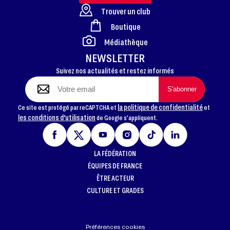
Trouver un club
Boutique
FOOTER
Médiathèque
NEWSLETTER
Suivez nos actualités et restez informés
la politique de confidentialité
Ce site est protégé par reCAPTCHA et
et
les conditions d'utilisation
de Google s'appliquent.
LA FÉDÉRATION
ÉQUIPES DE FRANCE
ÊTRE ACTEUR
CULTURE ET GRADES
Préférences cookies