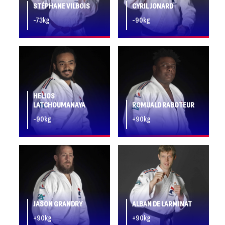
STÉPHANE VILBOIS
CYRIL JONARD
-73kg
-90kg
HELIOS
LATCHOUMANAYA
ROMUALD RABOTEUR
-90kg
+90kg
JASON GRANDRY
ALBAN DE LARMINAT
+90kg
+90kg