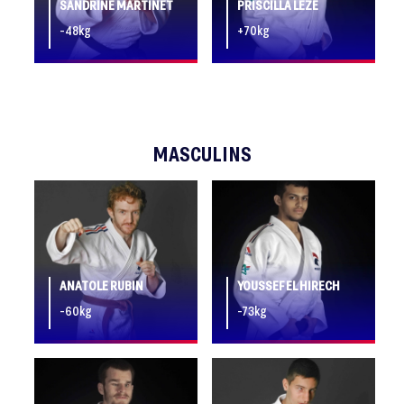
SANDRINE MARTINET
PRISCILLA LÈZE
-48kg
+70kg
MASCULINS
ANATOLE RUBIN
YOUSSEF EL HIRECH
-60kg
-73kg