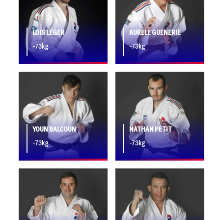
LOIS LÉGER
AURELE GUENERIE
-73kg
-73kg
YOUN BALCOUN
NATHAN PETIT
-73kg
-73kg