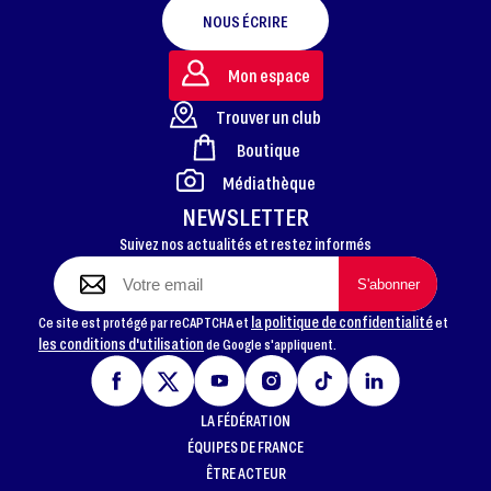
NOUS ÉCRIRE
Mon espace
Trouver un club
Boutique
FOOTER
Médiathèque
NEWSLETTER
Suivez nos actualités et restez informés
la politique de confidentialité
Ce site est protégé par reCAPTCHA et
et
les conditions d'utilisation
de Google s'appliquent.
LA FÉDÉRATION
ÉQUIPES DE FRANCE
ÊTRE ACTEUR