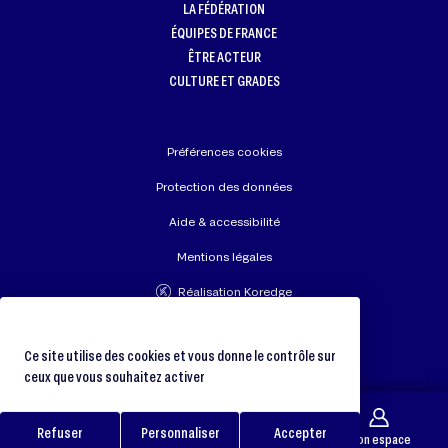
LA FÉDÉRATION
ÉQUIPES DE FRANCE
ÊTRE ACTEUR
CULTURE ET GRADES
Préférences cookies
Protection des données
Aide & accessibilité
Mentions légales
Réalisation Koredge
Union Européenne de Judo
Fédération Internationale de Judo
Ce site utilise des cookies et vous donne le contrôle sur
ceux que vous souhaitez activer
Refuser
Personnaliser
Accepter
Galerie
Trouver un club
Boutique
Mon espace