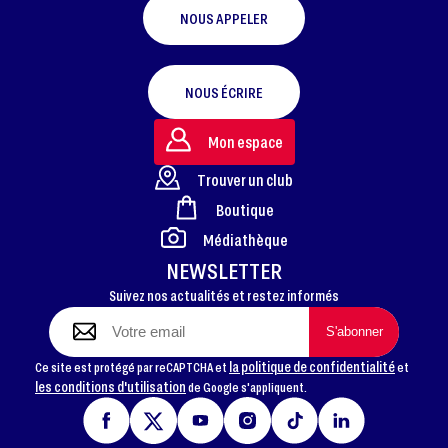
NOUS APPELER
NOUS ÉCRIRE
Mon espace
Trouver un club
Boutique
FOOTER
Médiathèque
NEWSLETTER
Suivez nos actualités et restez informés
la politique de confidentialité
Ce site est protégé par reCAPTCHA et
et
les conditions d'utilisation
de Google s'appliquent.