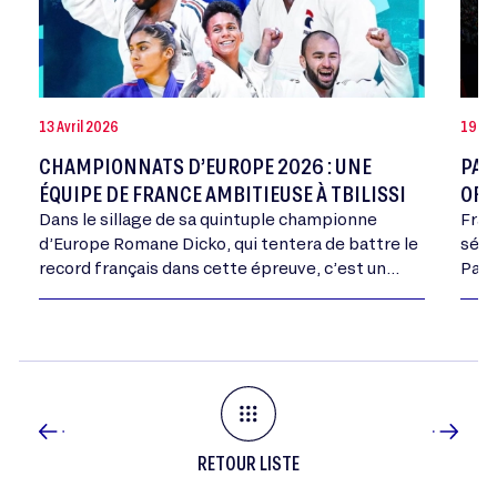
13 Avril 2026
19 D
CHAMPIONNATS D’EUROPE 2026 : UNE
PAR
ÉQUIPE DE FRANCE AMBITIEUSE À TBILISSI
OFF
Dans le sillage de sa quintuple championne
Fran
d’Europe Romane Dicko, qui tentera de battre le
séle
record français dans cette épreuve, c’est un
Pari
collectif porté par une belle dynamique ces
du c
derniers…
RETOUR LISTE