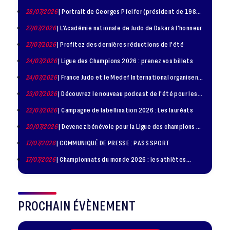
disponible !
28/07/2026
| Portrait de Georges Pfeifer (président de 1981
– 1986)
27/07/2026
| L'Académie nationale de Judo de Dakar à l'honneur
27/07/2026
| Profitez des dernières réductions de l'été
24/07/2026
| Ligue des Champions 2026 : prenez vos billets
24/07/2026
| France Judo et le Medef International organisent
la troisième édition de la Journée de la Diplomatie Sportive
23/07/2026
| Découvrez le nouveau podcast de l'été pour les
jeunes judokas
22/07/2026
| Campagne de labellisation 2026 : Les lauréats
20/07/2026
| Devenez bénévole pour la Ligue des champions de
judo à Paris le 24 octobre !
17/07/2026
| COMMUNIQUÉ DE PRESSE : PASS SPORT
17/07/2026
| Championnats du monde 2026 : les athlètes
sélectionnés
PROCHAIN ÉVÈNEMENT