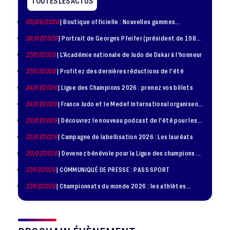
TOUTES LES ACTUS
05/08/2026
| Boutique officielle : Nouvelles gammes
disponible !
28/07/2026
| Portrait de Georges Pfeifer (président de 1981
– 1986)
27/07/2026
| L'Académie nationale de Judo de Dakar à l'honneur
27/07/2026
| Profitez des dernières réductions de l'été
24/07/2026
| Ligue des Champions 2026 : prenez vos billets
24/07/2026
| France Judo et le Medef International organisent
la troisième édition de la Journée de la Diplomatie Sportive
23/07/2026
| Découvrez le nouveau podcast de l'été pour les
jeunes judokas
22/07/2026
| Campagne de labellisation 2026 : Les lauréats
20/07/2026
| Devenez bénévole pour la Ligue des champions de
judo à Paris le 24 octobre !
17/07/2026
| COMMUNIQUÉ DE PRESSE : PASS SPORT
17/07/2026
| Championnats du monde 2026 : les athlètes
sélectionnés