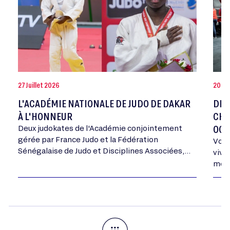
27 Juillet 2026
20 Jui
L'ACADÉMIE NATIONALE DE JUDO DE DAKAR
DEV
À L'HONNEUR
CHA
OCT
Deux judokates de l'Académie conjointement
gérée par France Judo et la Fédération
Vous
Sénégalaise de Judo et Disciplines Associées,
vivr
ont été médaillées aux Championnats d'Afrique
mome
Cadets ce week-end, une première pour…