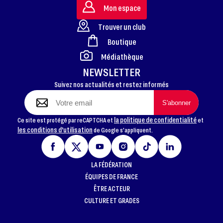
Mon espace
Trouver un club
Boutique
FOOTER
Médiathèque
NEWSLETTER
Suivez nos actualités et restez informés
la politique de confidentialité
Ce site est protégé par reCAPTCHA et
et
les conditions d'utilisation
de Google s'appliquent.
LA FÉDÉRATION
ÉQUIPES DE FRANCE
ÊTRE ACTEUR
CULTURE ET GRADES