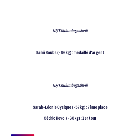
IJF/T.Kulumbegashvili
Daikii Bouba (-66kg) : médaillé d'argent
IJF/T.Kulumbegashvili
Sarah-Léonie Cysique (-57kg) : 7ème place
Cédric Revol (-60kg) : 1er tour