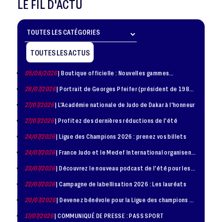
LE FIL D'ACTU
TOUTES LES ACTUS
05/08/2026
| Boutique officielle : Nouvelles gammes
disponible !
28/07/2026
| Portrait de Georges Pfeifer (président de 1981
– 1986)
27/07/2026
| L'Académie nationale de Judo de Dakar à l'honneur
27/07/2026
| Profitez des dernières réductions de l'été
24/07/2026
| Ligue des Champions 2026 : prenez vos billets
24/07/2026
| France Judo et le Medef International organisent
la troisième édition de la Journée de la Diplomatie Sportive
23/07/2026
| Découvrez le nouveau podcast de l'été pour les
jeunes judokas
22/07/2026
| Campagne de labellisation 2026 : Les lauréats
20/07/2026
| Devenez bénévole pour la Ligue des champions de
judo à Paris le 24 octobre !
17/07/2026
| COMMUNIQUÉ DE PRESSE : PASS SPORT