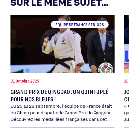
SUR LE MÊME SUJET...
EQUIPE DE FRANCE SENIORS
01 Octobre 2025
26 Jui
GRAND PRIX DE QINGDAO : UN QUINTUPLÉ
JOA
POUR NOS BLEUES !
CHA
Du 26 au 28 septembre, l'équipe de France était
« Ce
en Chine pour disputer le Grand Prix de Qingdao.
qui 
Découvrez les médaillées françaises dans cet
autr
article.