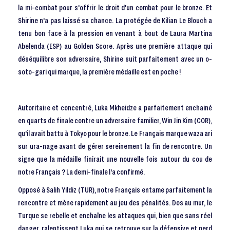
la mi-combat pour s'offrir le droit d'un combat pour le bronze. Et
Shirine n'a pas laissé sa chance. La protégée de Kilian Le Blouch a
tenu bon face à la pression en venant à bout de Laura Martina
Abelenda (ESP) au Golden Score. Après une première attaque qui
déséquilibre son adversaire, Shirine suit parfaitement avec un o-
soto-gari qui marque, la première médaille est en poche !
Autoritaire et concentré, Luka Mkheidze a parfaitement enchainé
en quarts de finale contre un adversaire familier, Win Jin Kim (COR),
qu'il avait battu à Tokyo pour le bronze. Le Français marque waza ari
sur ura-nage avant de gérer sereinement la fin de rencontre. Un
signe que la médaille finirait une nouvelle fois autour du cou de
notre Français ? La demi-finale l'a confirmé.
Opposé à Salih Yildiz (TUR), notre Français entame parfaitement la
rencontre et mène rapidement au jeu des pénalités. Dos au mur, le
Turque se rebelle et enchaîne les attaques qui, bien que sans réel
danger, ralentissent Luka qui se retrouve sur la défensive et perd