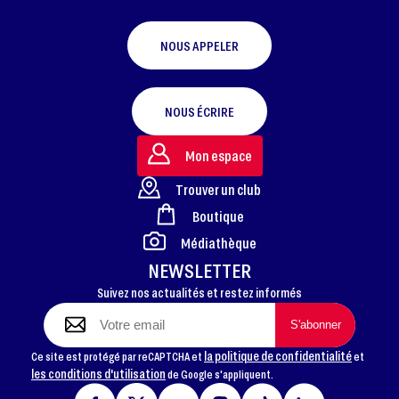
NOUS APPELER
NOUS ÉCRIRE
Mon espace
Trouver un club
Boutique
FOOTER
Médiathèque
NEWSLETTER
Suivez nos actualités et restez informés
la politique de confidentialité
Ce site est protégé par reCAPTCHA et
et
les conditions d'utilisation
de Google s'appliquent.