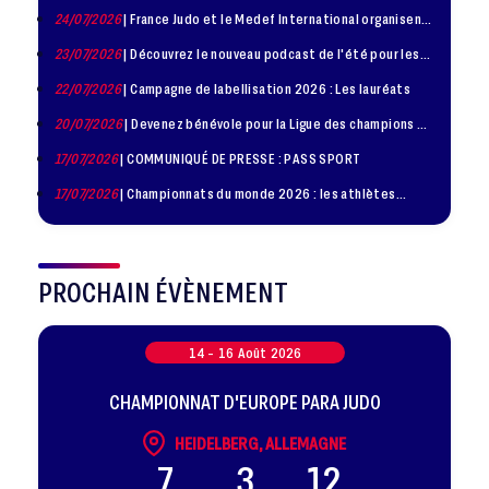
24/07/2026
| France Judo et le Medef International organisent
la troisième édition de la Journée de la Diplomatie Sportive
23/07/2026
| Découvrez le nouveau podcast de l'été pour les
jeunes judokas
22/07/2026
| Campagne de labellisation 2026 : Les lauréats
20/07/2026
| Devenez bénévole pour la Ligue des champions de
judo à Paris le 24 octobre !
17/07/2026
| COMMUNIQUÉ DE PRESSE : PASS SPORT
17/07/2026
| Championnats du monde 2026 : les athlètes
sélectionnés
PROCHAIN ÉVÈNEMENT
14 -
16
Août
2026
CHAMPIONNAT D'EUROPE PARA JUDO
HEIDELBERG, ALLEMAGNE
7
3
12