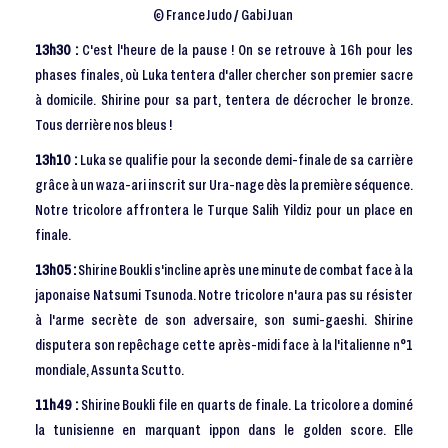
© France Judo / Gabi Juan
13h30 :
C'est l'heure de la pause ! On se retrouve à 16h pour les
phases finales, où Luka tentera d'aller chercher son premier sacre
à domicile. Shirine pour sa part, tentera de décrocher le bronze.
Tous derrière nos bleus !
13h10 :
Luka se qualifie pour la seconde demi-finale de sa carrière
grâce à un waza-ari inscrit sur Ura-nage dès la première séquence.
Notre tricolore affrontera le Turque Salih Yildiz pour un place en
finale.
13h05 :
Shirine Boukli s'incline après une minute de combat face à la
japonaise Natsumi Tsunoda. Notre tricolore n'aura pas su résister
à l'arme secrète de son adversaire, son sumi-gaeshi. Shirine
disputera son repêchage cette après-midi face à la l'italienne n°1
mondiale, Assunta Scutto.
11h49 :
Shirine Boukli file en quarts de finale. La tricolore a dominé
la tunisienne en marquant ippon dans le golden score. Elle