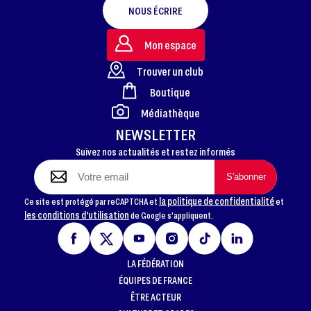
NOUS ÉCRIRE
Mon espace
Trouver un club
Boutique
FOOTER
Médiathèque
NEWSLETTER
Suivez nos actualités et restez informés
la politique de confidentialité
Ce site est protégé par reCAPTCHA et
et
les conditions d'utilisation
de Google s'appliquent.
LA FÉDÉRATION
ÉQUIPES DE FRANCE
ÊTRE ACTEUR