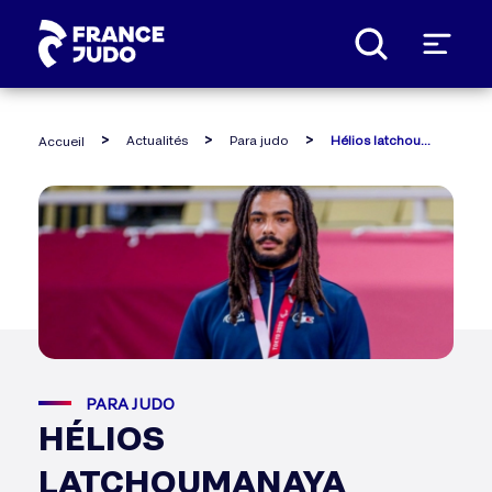
Panneau de gestion des cookies
Actualités
Para judo
Hélios latchoumanaya médaillé de bronze !
Accueil
PARA JUDO
HÉLIOS
LATCHOUMANAYA