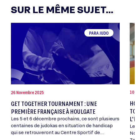
SUR LE MÊME SUJET...
PARA JUDO
10 Oc
26 Novembre 2025
HOU
GET TOGETHER TOURNAMENT : UNE
TOU
PREMIÈRE FRANÇAISE À HOULGATE
L'H
Les 5 et 6 décembre prochains, ce sont plusieurs
centaines de judokas en situation de handicap
Les 
qui se retrouveront au Centre Sportif de
Norm
Normandie d’Houlgate (Calvados) pour ce
Toge