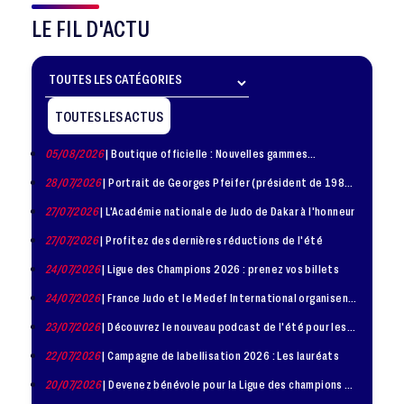
LE FIL D'ACTU
TOUTES LES ACTUS
05/08/2026
| Boutique officielle : Nouvelles gammes
disponible !
28/07/2026
| Portrait de Georges Pfeifer (président de 1981
– 1986)
27/07/2026
| L'Académie nationale de Judo de Dakar à l'honneur
27/07/2026
| Profitez des dernières réductions de l'été
24/07/2026
| Ligue des Champions 2026 : prenez vos billets
24/07/2026
| France Judo et le Medef International organisent
la troisième édition de la Journée de la Diplomatie Sportive
23/07/2026
| Découvrez le nouveau podcast de l'été pour les
jeunes judokas
22/07/2026
| Campagne de labellisation 2026 : Les lauréats
20/07/2026
| Devenez bénévole pour la Ligue des champions de
judo à Paris le 24 octobre !