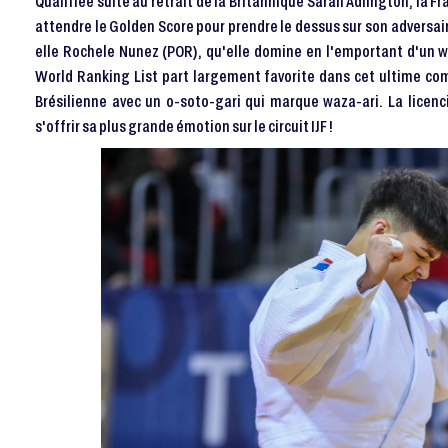
Qualifiée suite au retrait de la Britannique Sarah Adlington, la F
attendre le Golden Score pour prendre le dessus sur son adversair
elle Rochele Nunez (POR), qu'elle domine en l'emportant d'un waz
World Ranking List part largement favorite dans cet ultime com
Brésilienne avec un o-soto-gari qui marque waza-ari. La licen
s'offrir sa plus grande émotion sur le circuit IJF !