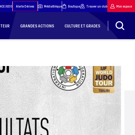
NCE JUDO
Alerte Dérives
Médiathèque
Boutique
Trouver un club
Mon espace
CTEUR
GRANDES ACTIONS
CULTURE ET GRADES