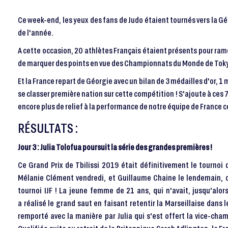
Ce week-end, les yeux des fans de Judo étaient tournés vers la Géor
de l'année.
A cette occasion, 20 athlètes Français étaient présents pour rame
de marquer des points en vue des Championnats du Monde de Toky
Et la France repart de Géorgie avec un bilan de 3 médailles d'or, 1
se classer première nation sur cette compétition ! S'ajoute à ce
encore plus de relief à la performance de notre équipe de France c
RÉSULTATS :
Jour 3 : Julia Tolofua poursuit la série des grandes premières !
Ce Grand Prix de Tbilissi 2019 était définitivement le tournoi 
Mélanie Clément vendredi, et Guillaume Chaine le lendemain, c'
tournoi IJF ! La jeune femme de 21 ans, qui n'avait, jusqu'alor
a réalisé le grand saut en faisant retentir la Marseillaise dans 
remporté avec la manière par Julia qui s'est offert la vice-cha