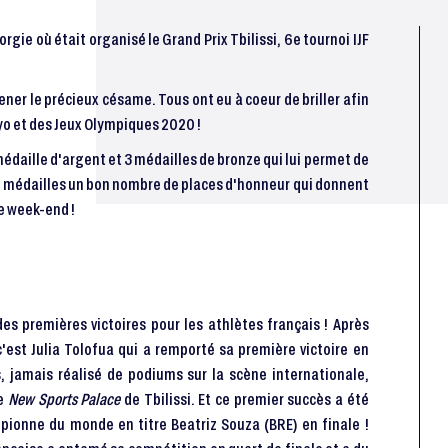
gie où était organisé le Grand Prix Tbilissi, 6e tournoi IJF
ner le précieux césame. Tous ont eu à coeur de briller afin
o et des Jeux Olympiques 2020 !
 médaille d'argent et 3 médailles de bronze qui lui permet de
s 7 médailles un bon nombre de places d'honneur qui donnent
e week-end !
des premières victoires pour les athlètes français ! Après
est Julia Tolofua qui a remporté sa première victoire en
s, jamais réalisé de podiums sur la scène internationale,
le
New Sports Palace
de Tbilissi. Et ce premier succès a été
mpionne du monde en titre Beatriz Souza (BRE) en finale !