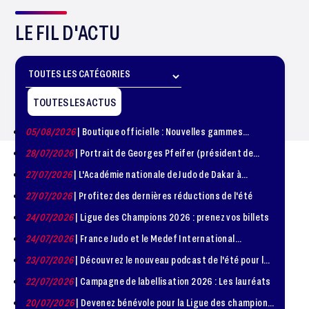
LE FIL D'ACTU
TOUTES LES ACTUS
05/08/2026
| Boutique officielle : Nouvelles gammes
disponible !
28/07/2026
| Portrait de Georges Pfeifer (président de
1981 – 1986)
27/07/2026
| L'Académie nationale de Judo de Dakar à
l'honneur
27/07/2026
| Profitez des dernières réductions de l'été
24/07/2026
| Ligue des Champions 2026 : prenez vos billets
24/07/2026
| France Judo et le Medef International
organisent la troisième édition de la Journée de la
23/07/2026
| Découvrez le nouveau podcast de l'été pour les
Diplomatie Sportive
jeunes judokas
22/07/2026
| Campagne de labellisation 2026 : Les lauréats
20/07/2026
| Devenez bénévole pour la Ligue des champions