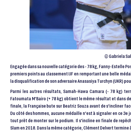
© Gabriela Sab
Engagée dans sa nouvelle catégorie des - 78 kg, Fanny-Estelle Pos
premiers points au classement IJF en remportant une belle médail
la disqualification de son adversaire Anasasiya Turchyn (UKR) pou
Parmi les autres résultats, Samah-Hawa Camara (- 78 kg) term
Fatoumata M'Bairo (+ 78 kg) obtient le même résultat et dans de
finale, la Française bute sur Beatriz Souza avant de s'incliner f
Du côté des hommes, aucune médaille n'est à signaler en ce 3e jo
tout prêt de monter sur le podium. Il s'incline en finale de repê
Slam en 2018. Dans la même catégorie, Clément Delvert termine à