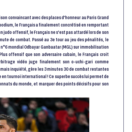
aison convaincant avec des places d'honneur au Paris Grand
 podium, le Français a finalement concrétisé en remportant
un judo offensif, le Français ne s'est pas attardé lors de son
nute de combat. Passé au 3e tour au jeu des pénalités, le
 au n°6 mondial Odbayar Ganbaatar (MGL) sur immobilisation
 Plus offensif que son adversaire cubain, le Français croit
bitrage vidéo juge finalement son o-uchi-gari comme
amais inquiété, gère les 3 minutes 30 de combat restantes
e en tournoi international ! Ce superbe succès lui permet de
ionnats du monde, et marquer des points décisifs pour son