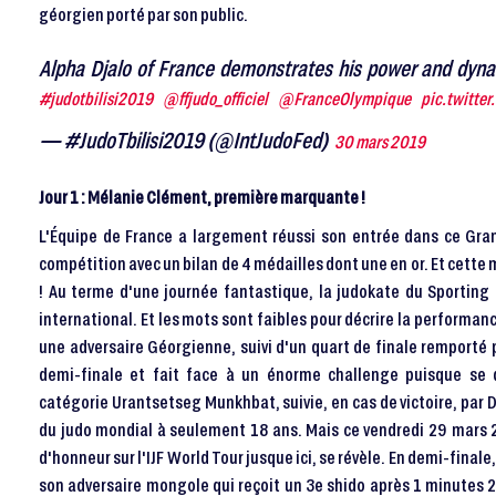
géorgien porté par son public.
Alpha Djalo of France demonstrates his power and dynam
#judotbilisi2019
@ffjudo_officiel
@FranceOlympique
pic.twitte
— #JudoTbilisi2019 (@IntJudoFed)
30 mars 2019
Jour 1 : Mélanie Clément, première marquante !
L'Équipe de France a largement réussi son entrée dans ce Grand
compétition avec un bilan de 4 médailles dont une en or. Et cette 
! Au terme d'une journée fantastique, la judokate du Sporting 
international. Et les mots sont faibles pour décrire la performanc
une adversaire Géorgienne, suivi d'un quart de finale remporté
demi-finale et fait face à un énorme challenge puisque se 
catégorie Urantsetseg Munkhbat, suivie, en cas de victoire, par
du judo mondial à seulement 18 ans. Mais ce vendredi 29 mars 
d'honneur sur l'IJF World Tour jusque ici, se révèle. En demi-finale
son adversaire mongole qui reçoit un 3e shido après 1 minutes 