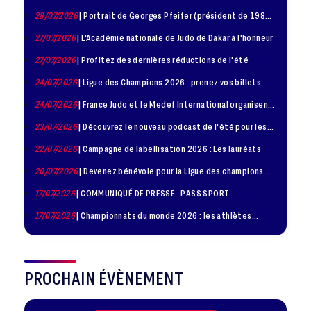
disponible !
28/07/2026
| Portrait de Georges Pfeifer (président de 1981
– 1986)
27/07/2026
| L'Académie nationale de Judo de Dakar à l'honneur
27/07/2026
| Profitez des dernières réductions de l'été
24/07/2026
| Ligue des Champions 2026 : prenez vos billets
24/07/2026
| France Judo et le Medef International organisent
la troisième édition de la Journée de la Diplomatie Sportive
23/07/2026
| Découvrez le nouveau podcast de l'été pour les
jeunes judokas
22/07/2026
| Campagne de labellisation 2026 : Les lauréats
20/07/2026
| Devenez bénévole pour la Ligue des champions de
judo à Paris le 24 octobre !
17/07/2026
| COMMUNIQUÉ DE PRESSE : PASS SPORT
17/07/2026
| Championnats du monde 2026 : les athlètes
sélectionnés
PROCHAIN ÉVÈNEMENT