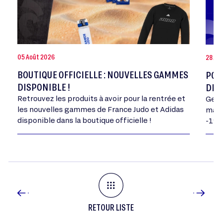
05 Août 2026
28 Jui
BOUTIQUE OFFICIELLE : NOUVELLES GAMMES
POR
DISPONIBLE !
DE 
Retrouvez les produits à avoir pour la rentrée et
Geor
les nouvelles gammes de France Judo et Adidas
mand
disponible dans la boutique officielle !
-198
RETOUR LISTE