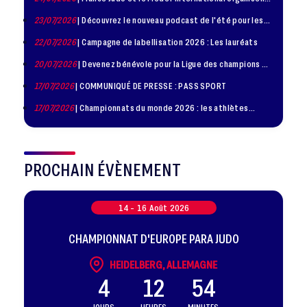
la troisième édition de la Journée de la Diplomatie Sportive
23/07/2026
| Découvrez le nouveau podcast de l'été pour les
jeunes judokas
22/07/2026
| Campagne de labellisation 2026 : Les lauréats
20/07/2026
| Devenez bénévole pour la Ligue des champions de
judo à Paris le 24 octobre !
17/07/2026
| COMMUNIQUÉ DE PRESSE : PASS SPORT
17/07/2026
| Championnats du monde 2026 : les athlètes
sélectionnés
PROCHAIN ÉVÈNEMENT
14 -
16
Août
2026
CHAMPIONNAT D'EUROPE PARA JUDO
HEIDELBERG, ALLEMAGNE
4
12
54