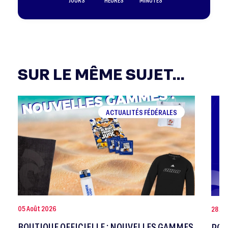
JOURS
HEURES
MINUTES
SUR LE MÊME SUJET...
ACTUALITÉS FÉDÉRALES
05 Août 2026
28 Jui
BOUTIQUE OFFICIELLE : NOUVELLES GAMMES
POR