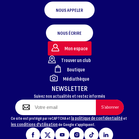
NOUS APPELER
NOUS ÉCRIRE
Mon espace
Trouver un club
Boutique
FOOTER
Médiathèque
NEWSLETTER
Suivez nos actualités et restez informés
la politique de confidentialité
Ce site est protégé par reCAPTCHA et
et
les conditions d'utilisation
de Google s'appliquent.