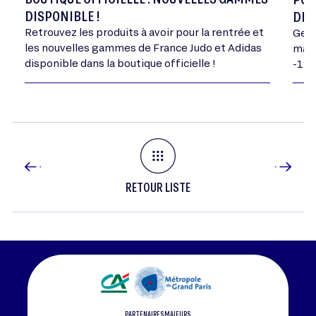
DISPONIBLE !
DE 
Retrouvez les produits à avoir pour la rentrée et
Geor
les nouvelles gammes de France Judo et Adidas
mand
disponible dans la boutique officielle !
-198
RETOUR LISTE
PARTENAIRES MAJEURS