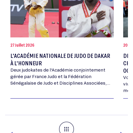
27 Juillet 2026
20 Jui
L'ACADÉMIE NATIONALE DE JUDO DE DAKAR
DEV
À L'HONNEUR
CHA
OCT
Deux judokates de l'Académie conjointement
gérée par France Judo et la Fédération
Vous
Sénégalaise de Judo et Disciplines Associées,
vivr
ont été médaillées aux Championnats d'Afrique
mome
Cadets ce week-end, une première pour…