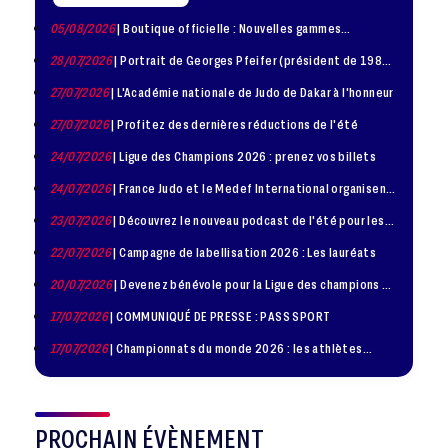
05/08/2026
| Boutique officielle : Nouvelles gammes
disponible !
28/07/2026
| Portrait de Georges Pfeifer (président de 1981
– 1986)
27/07/2026
| L'Académie nationale de Judo de Dakar à l'honneur
27/07/2026
| Profitez des dernières réductions de l'été
24/07/2026
| Ligue des Champions 2026 : prenez vos billets
24/07/2026
| France Judo et le Medef International organisent
la troisième édition de la Journée de la Diplomatie Sportive
23/07/2026
| Découvrez le nouveau podcast de l'été pour les
jeunes judokas
22/07/2026
| Campagne de labellisation 2026 : Les lauréats
20/07/2026
| Devenez bénévole pour la Ligue des champions de
judo à Paris le 24 octobre !
17/07/2026
| COMMUNIQUÉ DE PRESSE : PASS SPORT
17/07/2026
| Championnats du monde 2026 : les athlètes
sélectionnés
PROCHAIN ÉVÈNEMENT