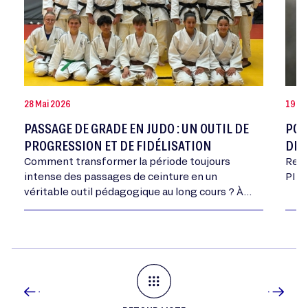
28 Mai 2026
19 Ma
PASSAGE DE GRADE EN JUDO : UN OUTIL DE
POR
PROGRESSION ET DE FIDÉLISATION
DE 
Comment transformer la période toujours
Retr
intense des passages de ceinture en un
PIME
véritable outil pédagogique au long cours ? À
l’Avenir Judo du Bassin Lédonien, dans le Jura,
Emmanuel Rat…