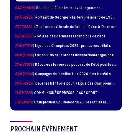
05/08/2026
| Boutique officielle : Nouvelles gammes
disponible !
28/07/2026
| Portrait de Georges Pfeifer (président de 1981
– 1986)
27/07/2026
| L'Académie nationale de Judo de Dakar à l'honneur
27/07/2026
| Profitez des dernières réductions de l'été
24/07/2026
| Ligue des Champions 2026 : prenez vos billets
24/07/2026
| France Judo et le Medef International organisent
la troisième édition de la Journée de la Diplomatie Sportive
23/07/2026
| Découvrez le nouveau podcast de l'été pour les
jeunes judokas
22/07/2026
| Campagne de labellisation 2026 : Les lauréats
20/07/2026
| Devenez bénévole pour la Ligue des champions de
judo à Paris le 24 octobre !
17/07/2026
| COMMUNIQUÉ DE PRESSE : PASS SPORT
17/07/2026
| Championnats du monde 2026 : les athlètes
sélectionnés
PROCHAIN ÉVÈNEMENT