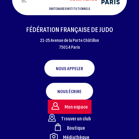
PARTENAIRES INSTITUTIONNELS
FÉDÉRATION FRANÇAISE DE JUDO
21-25 Avenue de la Porte Châtillon
75014 Paris
NOUS APPELER
NOUS ÉCRIRE
Mon espace
Trouver un club
Boutique
FOOTER
Médiathèque