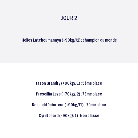
JOUR 2
Helios Latchoumanaya (-90kg/J2) : champion du monde
Jason Grandry (+90kg/J1) : 5ème place
Prescillia Leze (+70kg/J2) : 7ème place
Romuald Raboteur (+90kg/J1) : 7ème place
Cyril Jonard (-90kg/J1) : Non classé