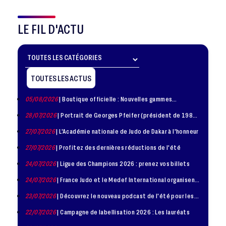
LE FIL D'ACTU
TOUTES LES ACTUS
05/08/2026
| Boutique officielle : Nouvelles gammes
disponible !
28/07/2026
| Portrait de Georges Pfeifer (président de 1981
– 1986)
27/07/2026
| L'Académie nationale de Judo de Dakar à l'honneur
27/07/2026
| Profitez des dernières réductions de l'été
24/07/2026
| Ligue des Champions 2026 : prenez vos billets
24/07/2026
| France Judo et le Medef International organisent
la troisième édition de la Journée de la Diplomatie Sportive
23/07/2026
| Découvrez le nouveau podcast de l'été pour les
jeunes judokas
22/07/2026
| Campagne de labellisation 2026 : Les lauréats