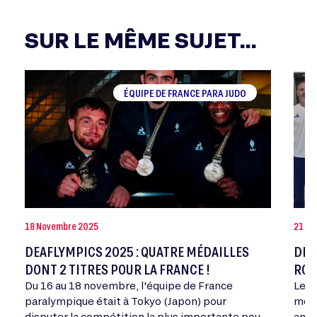
SUR LE MÊME SUJET...
ÉQUIPE DE FRANCE PARA JUDO
18 Novembre 2025
21 Oc
DEAFLYMPICS 2025 : QUATRE MÉDAILLES
DEA
DONT 2 TITRES POUR LA FRANCE !
ROU
Du 16 au 18 novembre, l'équipe de France
Les 
paralympique était à Tokyo (Japon) pour
mome
disputer la compétition la plus importante pour
ambi