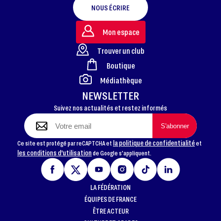
NOUS ÉCRIRE
Mon espace
Trouver un club
Boutique
FOOTER
Médiathèque
NEWSLETTER
Suivez nos actualités et restez informés
la politique de confidentialité
Ce site est protégé par reCAPTCHA et
et
les conditions d'utilisation
de Google s'appliquent.
LA FÉDÉRATION
ÉQUIPES DE FRANCE
ÊTRE ACTEUR