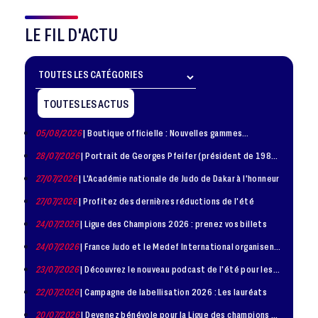
LE FIL D'ACTU
TOUTES LES ACTUS
05/08/2026
| Boutique officielle : Nouvelles gammes
disponible !
28/07/2026
| Portrait de Georges Pfeifer (président de 1981
– 1986)
27/07/2026
| L'Académie nationale de Judo de Dakar à l'honneur
27/07/2026
| Profitez des dernières réductions de l'été
24/07/2026
| Ligue des Champions 2026 : prenez vos billets
24/07/2026
| France Judo et le Medef International organisent
la troisième édition de la Journée de la Diplomatie Sportive
23/07/2026
| Découvrez le nouveau podcast de l'été pour les
jeunes judokas
22/07/2026
| Campagne de labellisation 2026 : Les lauréats
20/07/2026
| Devenez bénévole pour la Ligue des champions de