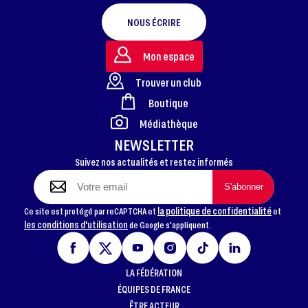
NOUS ÉCRIRE
Mon espace
Trouver un club
Boutique
FOOTER
Médiathèque
NEWSLETTER
Suivez nos actualités et restez informés
la politique de confidentialité
Ce site est protégé par reCAPTCHA et
et
les conditions d'utilisation
de Google s'appliquent.
LA FÉDÉRATION
ÉQUIPES DE FRANCE
ÊTRE ACTEUR