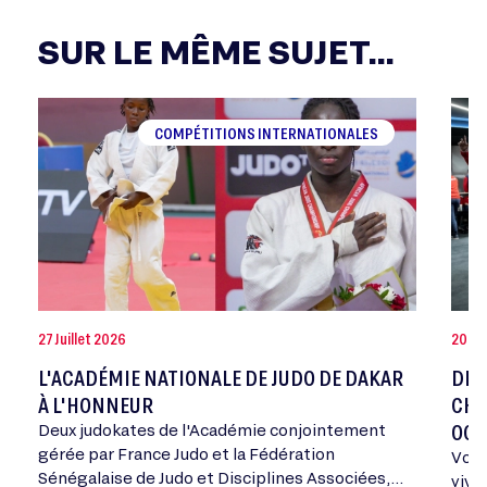
SUR LE MÊME SUJET...
COMPÉTITIONS INTERNATIONALES
27 Juillet 2026
20 Jui
L'ACADÉMIE NATIONALE DE JUDO DE DAKAR
DEV
À L'HONNEUR
CHA
OCT
Deux judokates de l'Académie conjointement
gérée par France Judo et la Fédération
Vous
Sénégalaise de Judo et Disciplines Associées,
vivr