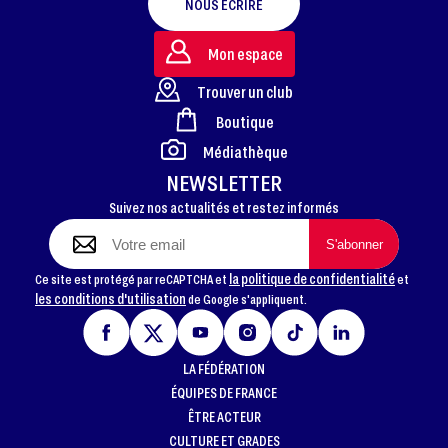
NOUS ÉCRIRE
Mon espace
Trouver un club
Boutique
FOOTER
Médiathèque
NEWSLETTER
Suivez nos actualités et restez informés
la politique de confidentialité
Ce site est protégé par reCAPTCHA et
et
les conditions d'utilisation
de Google s'appliquent.
LA FÉDÉRATION
ÉQUIPES DE FRANCE
ÊTRE ACTEUR
CULTURE ET GRADES