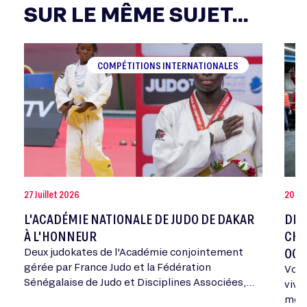
SUR LE MÊME SUJET...
COMPÉTITIONS INTERNATIONALES
27 Juillet 2026
20 Jui
L'ACADÉMIE NATIONALE DE JUDO DE DAKAR
DEV
À L'HONNEUR
CHA
OCT
Deux judokates de l'Académie conjointement
gérée par France Judo et la Fédération
Vous
Sénégalaise de Judo et Disciplines Associées,
vivr
ont été médaillées aux Championnats d'Afrique
mome