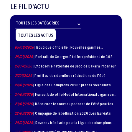
LE FIL D'ACTU
TOUTES LES ACTUS
05/08/2026
| Boutique officielle : Nouvelles gammes
disponible !
28/07/2026
| Portrait de Georges Pfeifer (président de 1981
– 1986)
27/07/2026
| L'Académie nationale de Judo de Dakar à l'honneur
27/07/2026
| Profitez des dernières réductions de l'été
24/07/2026
| Ligue des Champions 2026 : prenez vos billets
24/07/2026
| France Judo et le Medef International organisent
la troisième édition de la Journée de la Diplomatie Sportive
23/07/2026
| Découvrez le nouveau podcast de l'été pour les
jeunes judokas
22/07/2026
| Campagne de labellisation 2026 : Les lauréats
20/07/2026
| Devenez bénévole pour la Ligue des champions de
judo à Paris le 24 octobre !
17/07/2026
| COMMUNIQUÉ DE PRESSE : PASS SPORT