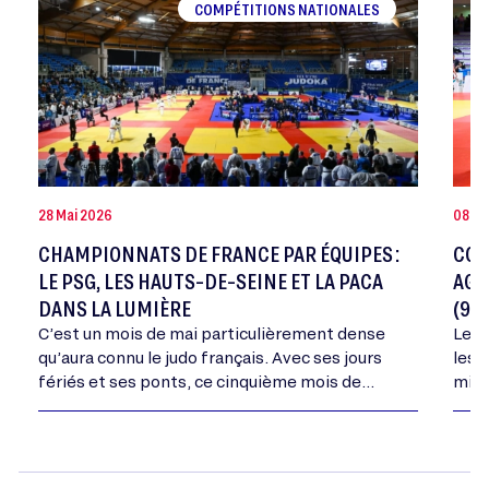
COMPÉTITIONS NATIONALES
28 Mai 2026
08 Ma
CHAMPIONNATS DE FRANCE PAR ÉQUIPES :
COU
LE PSG, LES HAUTS-DE-SEINE ET LA PACA
AGR
DANS LA LUMIÈRE
(9-1
C’est un mois de mai particulièrement dense
Le C
qu’aura connu le judo français. Avec ses jours
les 
fériés et ses ponts, ce cinquième mois de
mini
l’année aura vu se dérouler tous les…
dépa
dans