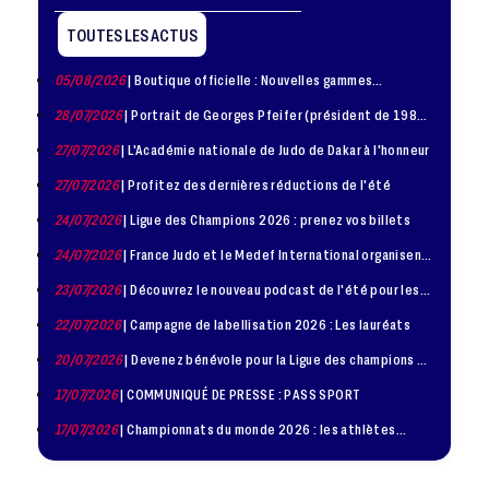
TOUTES LES ACTUS
05/08/2026
| Boutique officielle : Nouvelles gammes
disponible !
28/07/2026
| Portrait de Georges Pfeifer (président de 1981
– 1986)
27/07/2026
| L'Académie nationale de Judo de Dakar à l'honneur
27/07/2026
| Profitez des dernières réductions de l'été
24/07/2026
| Ligue des Champions 2026 : prenez vos billets
24/07/2026
| France Judo et le Medef International organisent
la troisième édition de la Journée de la Diplomatie Sportive
23/07/2026
| Découvrez le nouveau podcast de l'été pour les
jeunes judokas
22/07/2026
| Campagne de labellisation 2026 : Les lauréats
20/07/2026
| Devenez bénévole pour la Ligue des champions de
judo à Paris le 24 octobre !
17/07/2026
| COMMUNIQUÉ DE PRESSE : PASS SPORT
17/07/2026
| Championnats du monde 2026 : les athlètes
sélectionnés