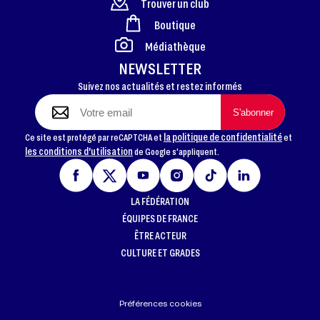
Trouver un club
Boutique
FOOTER
Médiathèque
NEWSLETTER
Suivez nos actualités et restez informés
la politique de confidentialité
Ce site est protégé par reCAPTCHA et
et
les conditions d'utilisation
de Google s'appliquent.
LA FÉDÉRATION
ÉQUIPES DE FRANCE
ÊTRE ACTEUR
CULTURE ET GRADES
Préférences cookies