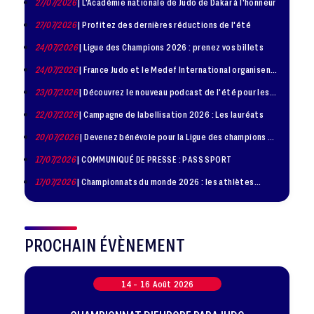
27/07/2026
| L'Académie nationale de Judo de Dakar à l'honneur
27/07/2026
| Profitez des dernières réductions de l'été
24/07/2026
| Ligue des Champions 2026 : prenez vos billets
24/07/2026
| France Judo et le Medef International organisent
la troisième édition de la Journée de la Diplomatie Sportive
23/07/2026
| Découvrez le nouveau podcast de l'été pour les
jeunes judokas
22/07/2026
| Campagne de labellisation 2026 : Les lauréats
20/07/2026
| Devenez bénévole pour la Ligue des champions de
judo à Paris le 24 octobre !
17/07/2026
| COMMUNIQUÉ DE PRESSE : PASS SPORT
17/07/2026
| Championnats du monde 2026 : les athlètes
sélectionnés
PROCHAIN ÉVÈNEMENT
14 -
16
Août
2026