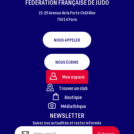
FÉDÉRATION FRANÇAISE DE JUDO
21-25 Avenue de la Porte Châtillon
75014 Paris
NOUS APPELER
NOUS ÉCRIRE
Mon espace
Trouver un club
Boutique
FOOTER
Médiathèque
NEWSLETTER
Suivez nos actualités et restez informés