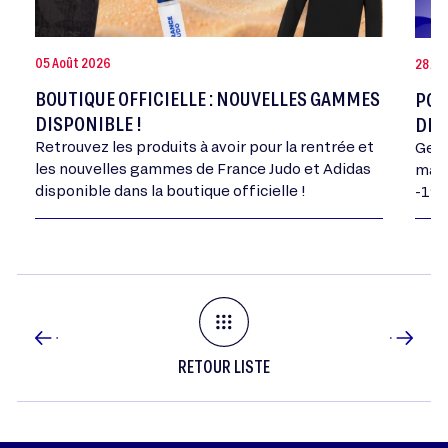
05 Août 2026
28 Jui
BOUTIQUE OFFICIELLE : NOUVELLES GAMMES
POR
DISPONIBLE !
DE 
Retrouvez les produits à avoir pour la rentrée et
Geor
les nouvelles gammes de France Judo et Adidas
mand
disponible dans la boutique officielle !
-198
RETOUR LISTE