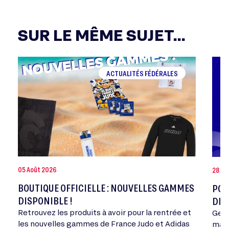
SUR LE MÊME SUJET...
ACTUALITÉS FÉDÉRALES
05 Août 2026
28 Jui
BOUTIQUE OFFICIELLE : NOUVELLES GAMMES
POR
DISPONIBLE !
DE 
Retrouvez les produits à avoir pour la rentrée et
Geor
les nouvelles gammes de France Judo et Adidas
mand