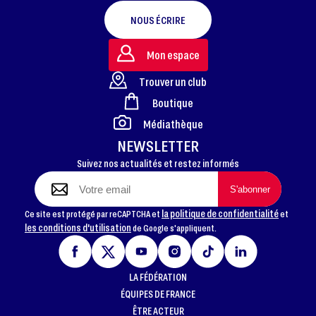
NOUS ÉCRIRE
Mon espace
Trouver un club
Boutique
FOOTER
Médiathèque
NEWSLETTER
Suivez nos actualités et restez informés
la politique de confidentialité
Ce site est protégé par reCAPTCHA et
et
les conditions d'utilisation
de Google s'appliquent.
LA FÉDÉRATION
ÉQUIPES DE FRANCE
ÊTRE ACTEUR