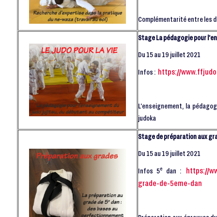
Complémentarité entre les d
Stage La pédagogie pour l’en
Du 15 au 19 juillet 2021
https://www.ffjud
Infos :
L’enseignement, la pédagogi
judoka
Stage de préparation aux gr
Du 15 au 19 juillet 2021
e
https://w
Infos 5
dan :
grade-de-5eme-dan