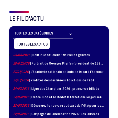
LE FIL D'ACTU
TOUTES LES ACTUS
05/08/2026
| Boutique officielle : Nouvelles gammes
disponible !
28/07/2026
| Portrait de Georges Pfeifer (président de 1981
– 1986)
27/07/2026
| L'Académie nationale de Judo de Dakar à l'honneur
27/07/2026
| Profitez des dernières réductions de l'été
24/07/2026
| Ligue des Champions 2026 : prenez vos billets
24/07/2026
| France Judo et le Medef International organisent
la troisième édition de la Journée de la Diplomatie Sportive
23/07/2026
| Découvrez le nouveau podcast de l'été pour les
jeunes judokas
22/07/2026
| Campagne de labellisation 2026 : Les lauréats