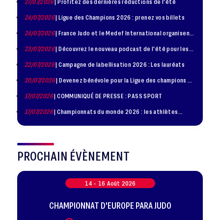
27/07/2026
| Profitez des dernières réductions de l'été
24/07/2026
| Ligue des Champions 2026 : prenez vos billets
24/07/2026
| France Judo et le Medef International organisent
la troisième édition de la Journée de la Diplomatie Sportive
23/07/2026
| Découvrez le nouveau podcast de l'été pour les
jeunes judokas
22/07/2026
| Campagne de labellisation 2026 : Les lauréats
20/07/2026
| Devenez bénévole pour la Ligue des champions de
judo à Paris le 24 octobre !
17/07/2026
| COMMUNIQUÉ DE PRESSE : PASS SPORT
17/07/2026
| Championnats du monde 2026 : les athlètes
sélectionnés
PROCHAIN ÉVÈNEMENT
14 -
16
Août
2026
CHAMPIONNAT D'EUROPE PARA JUDO