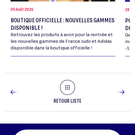
05 Août 2026
28 Jui
BOUTIQUE OFFICIELLE : NOUVELLES GAMMES
POR
DISPONIBLE !
DE 
Retrouvez les produits à avoir pour la rentrée et
Geor
les nouvelles gammes de France Judo et Adidas
mand
disponible dans la boutique officielle !
-198
RETOUR LISTE