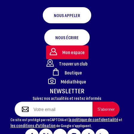
NOUS APPELER
NOUS ÉCRIRE
Mon espace
Trouver un club
Boutique
FOOTER
Médiathèque
NEWSLETTER
Suivez nos actualités et restez informés
la politique de confidentialité
Ce site est protégé par reCAPTCHA et
et
les conditions d'utilisation
de Google s'appliquent.