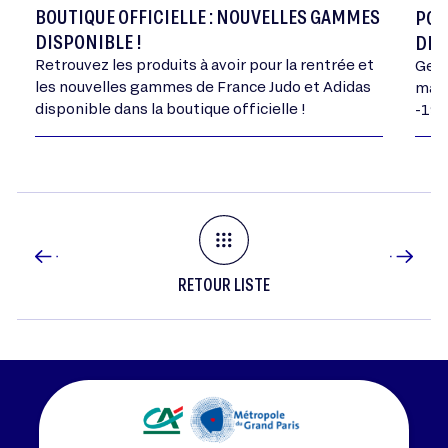
BOUTIQUE OFFICIELLE : NOUVELLES GAMMES
POR
DISPONIBLE !
DE 
Retrouvez les produits à avoir pour la rentrée et
Geor
les nouvelles gammes de France Judo et Adidas
mand
disponible dans la boutique officielle !
-198
RETOUR LISTE