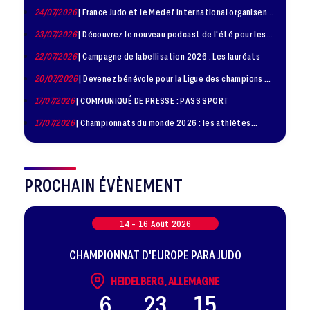
24/07/2026
| France Judo et le Medef International organisent
la troisième édition de la Journée de la Diplomatie Sportive
23/07/2026
| Découvrez le nouveau podcast de l'été pour les
jeunes judokas
22/07/2026
| Campagne de labellisation 2026 : Les lauréats
20/07/2026
| Devenez bénévole pour la Ligue des champions de
judo à Paris le 24 octobre !
17/07/2026
| COMMUNIQUÉ DE PRESSE : PASS SPORT
17/07/2026
| Championnats du monde 2026 : les athlètes
sélectionnés
PROCHAIN ÉVÈNEMENT
14 -
16
Août
2026
CHAMPIONNAT D'EUROPE PARA JUDO
HEIDELBERG, ALLEMAGNE
6
23
15