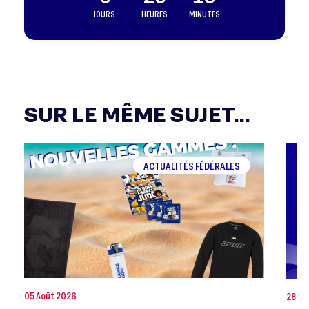
JOURS
HEURES
MINUTES
SUR LE MÊME SUJET...
ACTUALITÉS FÉDÉRALES
05 Août 2026
28 Jui