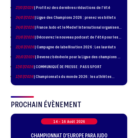
27/07/2026
| Profitez des dernières réductions de l'été
24/07/2026
| Ligue des Champions 2026 : prenez vos billets
24/07/2026
| France Judo et le Medef International organisent
la troisième édition de la Journée de la Diplomatie Sportive
23/07/2026
| Découvrez le nouveau podcast de l'été pour les
jeunes judokas
22/07/2026
| Campagne de labellisation 2026 : Les lauréats
20/07/2026
| Devenez bénévole pour la Ligue des champions de
judo à Paris le 24 octobre !
17/07/2026
| COMMUNIQUÉ DE PRESSE : PASS SPORT
17/07/2026
| Championnats du monde 2026 : les athlètes
sélectionnés
PROCHAIN ÉVÈNEMENT
14 -
16
Août
2026
CHAMPIONNAT D'EUROPE PARA JUDO