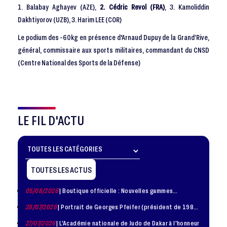
1. Balabay Aghayev (AZE),
2. Cédric Revol (FRA)
, 3. Kamoliddin
Dakhtiyorov (UZB), 3. Harim LEE (COR)
Le podium des -60kg en présence d'Arnaud Dupuy de la Grand’Rive,
général, commissaire aux sports militaires, commandant du CNSD
(Centre National des Sports de la Défense)
LE FIL D'ACTU
TOUTES LES ACTUS
05/08/2026
| Boutique officielle : Nouvelles gammes
disponible !
28/07/2026
| Portrait de Georges Pfeifer (président de 1981
– 1986)
27/07/2026
| L'Académie nationale de Judo de Dakar à l'honneur