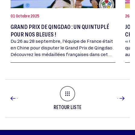
01 Octobre 2025
26 Jui
GRAND PRIX DE QINGDAO : UN QUINTUPLÉ
JOA
POUR NOS BLEUES !
CHA
Du 26 au 28 septembre, l'équipe de France était
« Ce
en Chine pour disputer le Grand Prix de Qingdao.
qui 
Découvrez les médaillées françaises dans cet
autr
article.
RETOUR LISTE