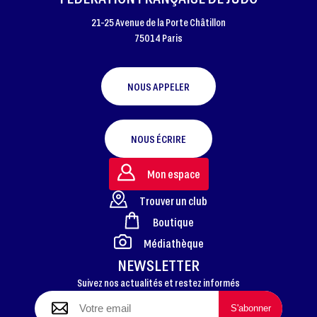
21-25 Avenue de la Porte Châtillon
75014 Paris
NOUS APPELER
NOUS ÉCRIRE
Mon espace
Trouver un club
Boutique
FOOTER
Médiathèque
NEWSLETTER
Suivez nos actualités et restez informés