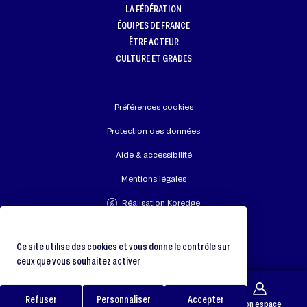
LA FÉDÉRATION
ÉQUIPES DE FRANCE
ÊTRE ACTEUR
CULTURE ET GRADES
Préférences cookies
Protection des données
Aide & accessibilité
Mentions légales
Réalisation Koredge
Union Européenne de Judo
Fédération Internationale de Judo
Ce site utilise des cookies et vous donne le contrôle sur
ceux que vous souhaitez activer
Refuser
Personnaliser
Accepter
Galerie
Trouver un club
Boutique
Mon espace