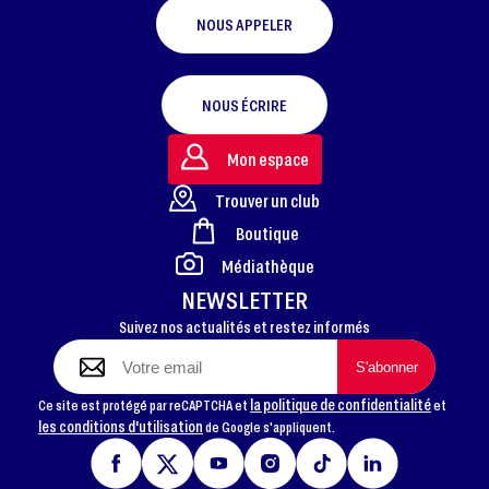
NOUS APPELER
NOUS ÉCRIRE
Mon espace
Trouver un club
Boutique
FOOTER
Médiathèque
NEWSLETTER
Suivez nos actualités et restez informés
la politique de confidentialité
Ce site est protégé par reCAPTCHA et
et
les conditions d'utilisation
de Google s'appliquent.