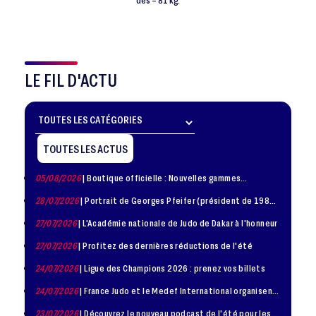
LE FIL D'ACTU
TOUTES LES ACTUS
05/08/2026
| Boutique officielle : Nouvelles gammes
disponible !
28/07/2026
| Portrait de Georges Pfeifer (président de 1981
– 1986)
27/07/2026
| L'Académie nationale de Judo de Dakar à l'honneur
27/07/2026
| Profitez des dernières réductions de l'été
24/07/2026
| Ligue des Champions 2026 : prenez vos billets
24/07/2026
| France Judo et le Medef International organisent
la troisième édition de la Journée de la Diplomatie Sportive
23/07/2026
| Découvrez le nouveau podcast de l'été pour les