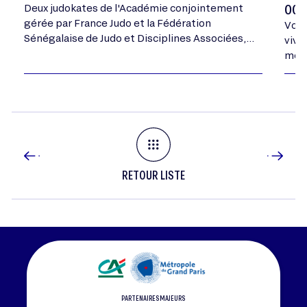
OCT
Deux judokates de l'Académie conjointement
gérée par France Judo et la Fédération
Vous
Sénégalaise de Judo et Disciplines Associées,
vivr
ont été médaillées aux Championnats d'Afrique
mome
Cadets ce week-end, une première pour…
RETOUR LISTE
PARTENAIRES MAJEURS