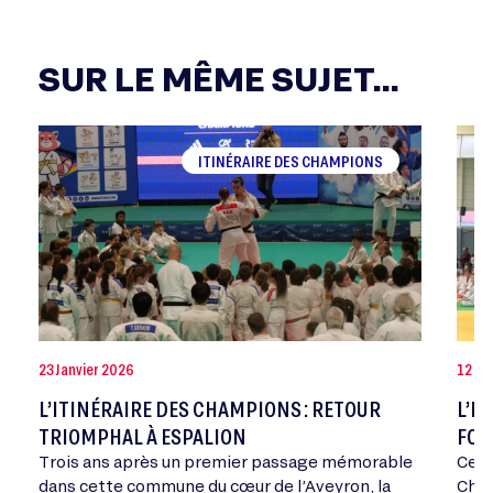
SUR LE MÊME SUJET...
ITINÉRAIRE DES CHAMPIONS
23 Janvier 2026
12 Dé
L’ITINÉRAIRE DES CHAMPIONS : RETOUR
L’I
TRIOMPHAL À ESPALION
FON
Trois ans après un premier passage mémorable
Ce j
dans cette commune du cœur de l’Aveyron, la
Cham