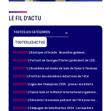
LE FIL D'ACTU
TOUTES LES ACTUS
05/08/2026
| Boutique officielle : Nouvelles gammes
disponible !
28/07/2026
| Portrait de Georges Pfeifer (président de 1981
– 1986)
27/07/2026
| L'Académie nationale de Judo de Dakar à l'honneur
27/07/2026
| Profitez des dernières réductions de l'été
24/07/2026
| Ligue des Champions 2026 : prenez vos billets
24/07/2026
| France Judo et le Medef International organisent
la troisième édition de la Journée de la Diplomatie Sportive
23/07/2026
| Découvrez le nouveau podcast de l'été pour les
jeunes judokas
22/07/2026
| Campagne de labellisation 2026 : Les lauréats