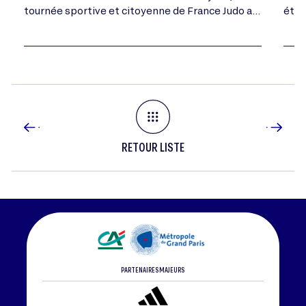
tournée sportive et citoyenne de France Judo a
étap
de nouveau fait l’unanimité les 20 et…
l’an
lig
RETOUR LISTE
PARTENAIRES MAJEURS