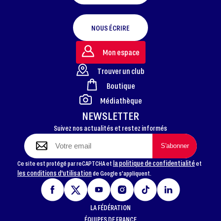
NOUS ÉCRIRE
Mon espace
Trouver un club
Boutique
FOOTER
Médiathèque
NEWSLETTER
Suivez nos actualités et restez informés
la politique de confidentialité
Ce site est protégé par reCAPTCHA et
et
les conditions d'utilisation
de Google s'appliquent.
LA FÉDÉRATION
ÉQUIPES DE FRANCE