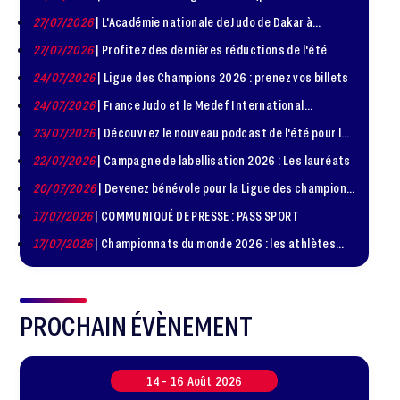
1981 – 1986)
27/07/2026
| L'Académie nationale de Judo de Dakar à
l'honneur
27/07/2026
| Profitez des dernières réductions de l'été
24/07/2026
| Ligue des Champions 2026 : prenez vos billets
24/07/2026
| France Judo et le Medef International
organisent la troisième édition de la Journée de la
23/07/2026
| Découvrez le nouveau podcast de l'été pour les
Diplomatie Sportive
jeunes judokas
22/07/2026
| Campagne de labellisation 2026 : Les lauréats
20/07/2026
| Devenez bénévole pour la Ligue des champions
de judo à Paris le 24 octobre !
17/07/2026
| COMMUNIQUÉ DE PRESSE : PASS SPORT
17/07/2026
| Championnats du monde 2026 : les athlètes
sélectionnés
PROCHAIN ÉVÈNEMENT
14 -
16
Août
2026