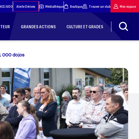
NCE JUDO
Alerte Dérives
Médiathèque
Boutique
Trouver un club
Mon espace
CTEUR
GRANDES ACTIONS
CULTURE ET GRADES
1 000 dojos