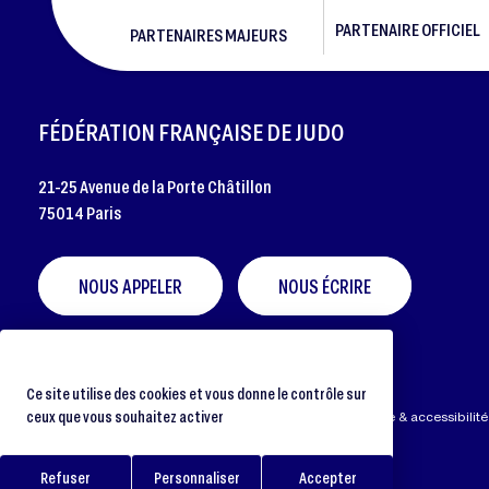
PARTENAIRE OFFICIEL
PARTENAIRES MAJEURS
FOOTER
FÉDÉRATION FRANÇAISE DE JUDO
21-25 Avenue de la Porte Châtillon
75014 Paris
NOUS APPELER
NOUS ÉCRIRE
Ce site utilise des cookies et vous donne le contrôle sur
ceux que vous souhaitez activer
Préférences cookies
Protection des données
Aide & accessibilité
Refuser
Personnaliser
Accepter