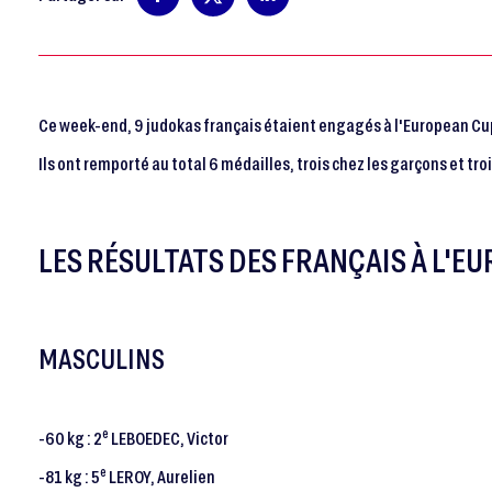
Ce week-end, 9 judokas français étaient engagés à l'European Cu
Ils ont remporté au total 6 médailles, trois chez les garçons et trois
LES RÉSULTATS DES FRANÇAIS À L'E
MASCULINS
e
-60 kg : 2
LEBOEDEC, Victor
e
-81 kg : 5
LEROY, Aurelien