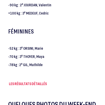
e
-90 kg : 2
JOURDAN, Valentin
e
+100 kg : 3
MEDEUF, Cedric
FÉMININES
e
-52 kg : 3
ORSINI, Marie
e
-70 kg : 3
THOYER, Maya
e
-78 kg : 2
GIL, Mathilde
LES RÉSULTATS DÉTAILLÉS
QUELQUES PHOTOS DU WEEK-END