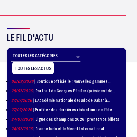
LE FIL D'ACTU
TOUTES LES ACTUS
05/08/2026
| Boutique officielle : Nouvelles gammes
disponible !
28/07/2026
| Portrait de Georges Pfeifer (président de
1981 – 1986)
27/07/2026
| L'Académie nationale de Judo de Dakar à
l'honneur
27/07/2026
| Profitez des dernières réductions de l'été
24/07/2026
| Ligue des Champions 2026 : prenez vos billets
24/07/2026
| France Judo et le Medef International
organisent la troisième édition de la Journée de la