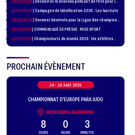
23/07/2026
| Découvrez le nouveau podcast de l'été pour les
Diplomatie Sportive
jeunes judokas
22/07/2026
| Campagne de labellisation 2026 : Les lauréats
20/07/2026
| Devenez bénévole pour la Ligue des champions
de judo à Paris le 24 octobre !
17/07/2026
| COMMUNIQUÉ DE PRESSE : PASS SPORT
17/07/2026
| Championnats du monde 2026 : les athlètes
sélectionnés
PROCHAIN ÉVÈNEMENT
14 -
16
Août
2026
CHAMPIONNAT D'EUROPE PARA JUDO
HEIDELBERG, ALLEMAGNE
8
0
3
JOURS
HEURE
MINUTES