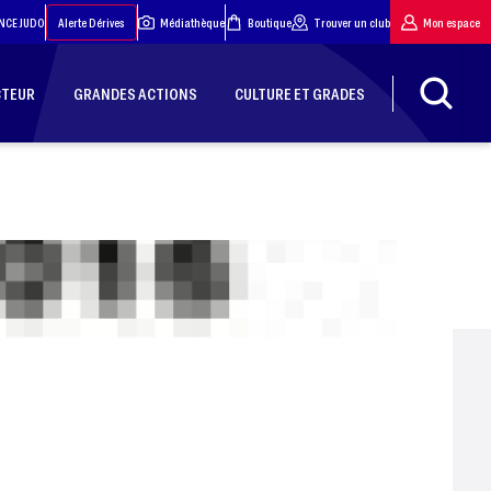
NCE JUDO
Alerte Dérives
Médiathèque
Boutique
Trouver un club
Mon espace
CTEUR
GRANDES ACTIONS
CULTURE ET GRADES