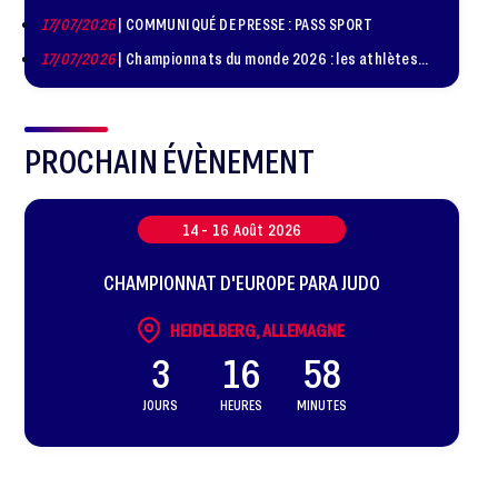
de judo à Paris le 24 octobre !
17/07/2026
| COMMUNIQUÉ DE PRESSE : PASS SPORT
17/07/2026
| Championnats du monde 2026 : les athlètes
sélectionnés
PROCHAIN ÉVÈNEMENT
14 -
16
Août
2026
CHAMPIONNAT D'EUROPE PARA JUDO
HEIDELBERG, ALLEMAGNE
3
16
58
JOURS
HEURES
MINUTES