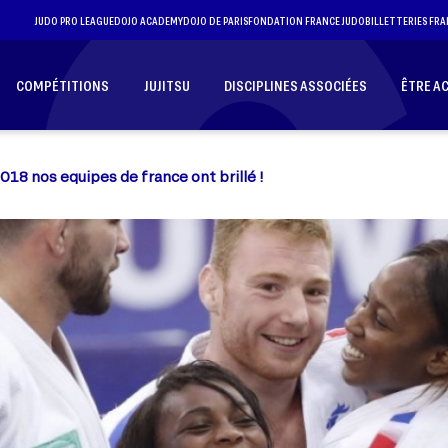
JUDO PRO LEAGUE
DOJO ACADEMY
DOJO DE PARIS
FONDATION FRANCE JUDO
BILLETTERIES FRA
COMPÉTITIONS
JUJITSU
DISCIPLINES ASSOCIÉES
ÊTRE A
018 nos equipes de france ont brillé !