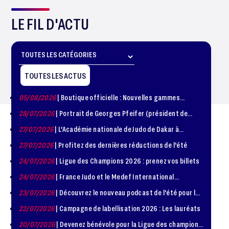
LE FIL D'ACTU
TOUTES LES ACTUS
05/08/2026
| Boutique officielle : Nouvelles gammes
disponible !
28/07/2026
| Portrait de Georges Pfeifer (président de
1981 – 1986)
27/07/2026
| L'Académie nationale de Judo de Dakar à
l'honneur
27/07/2026
| Profitez des dernières réductions de l'été
24/07/2026
| Ligue des Champions 2026 : prenez vos billets
24/07/2026
| France Judo et le Medef International
organisent la troisième édition de la Journée de la
23/07/2026
| Découvrez le nouveau podcast de l'été pour les
Diplomatie Sportive
jeunes judokas
22/07/2026
| Campagne de labellisation 2026 : Les lauréats
20/07/2026
| Devenez bénévole pour la Ligue des champions