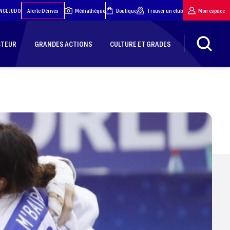
NCE JUDO
Alerte Dérives
Médiathèque
Boutique
Trouver un club
Mon espace
CTEUR
GRANDES ACTIONS
CULTURE ET GRADES