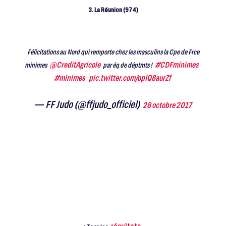
3. La Réunion (974)
Félicitations au Nord qui remporte chez les masculins la Cpe de Frce
@CreditAgricole
#CDFminimes
minimes
par éq de déptmts !
#minimes
pic.twitter.com/opIQ8aurZf
— FF Judo (@ffjudo_officiel)
28 octobre 2017
résultats