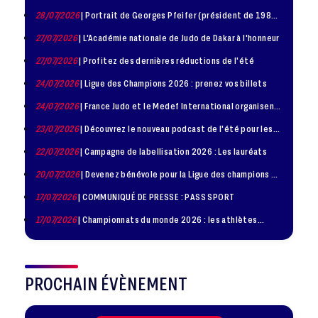
disponible !
28/07/2026
| Portrait de Georges Pfeifer (président de 1981
– 1986)
27/07/2026
| L'Académie nationale de Judo de Dakar à l'honneur
27/07/2026
| Profitez des dernières réductions de l'été
24/07/2026
| Ligue des Champions 2026 : prenez vos billets
24/07/2026
| France Judo et le Medef International organisent
la troisième édition de la Journée de la Diplomatie Sportive
23/07/2026
| Découvrez le nouveau podcast de l'été pour les
jeunes judokas
22/07/2026
| Campagne de labellisation 2026 : Les lauréats
20/07/2026
| Devenez bénévole pour la Ligue des champions de
judo à Paris le 24 octobre !
17/07/2026
| COMMUNIQUÉ DE PRESSE : PASS SPORT
17/07/2026
| Championnats du monde 2026 : les athlètes
sélectionnés
PROCHAIN ÉVÈNEMENT