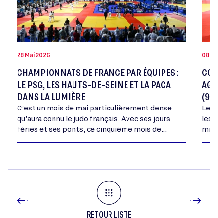
28 Mai 2026
08 Ma
CHAMPIONNATS DE FRANCE PAR ÉQUIPES :
COU
LE PSG, LES HAUTS-DE-SEINE ET LA PACA
AGR
DANS LA LUMIÈRE
(9-1
C’est un mois de mai particulièrement dense
Le C
qu’aura connu le judo français. Avec ses jours
les 
fériés et ses ponts, ce cinquième mois de
mini
l’année aura vu se dérouler tous les…
dépa
dans
RETOUR LISTE