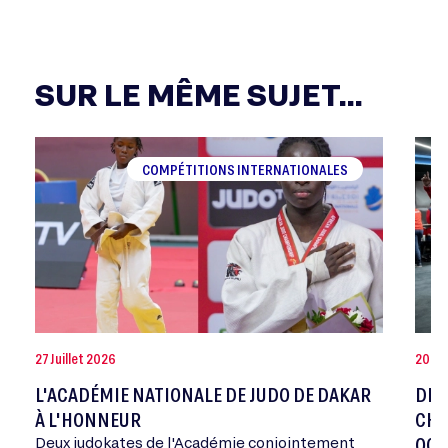
SUR LE MÊME SUJET...
COMPÉTITIONS INTERNATIONALES
27 Juillet 2026
20 Jui
L'ACADÉMIE NATIONALE DE JUDO DE DAKAR
DEV
À L'HONNEUR
CHA
OCT
Deux judokates de l'Académie conjointement