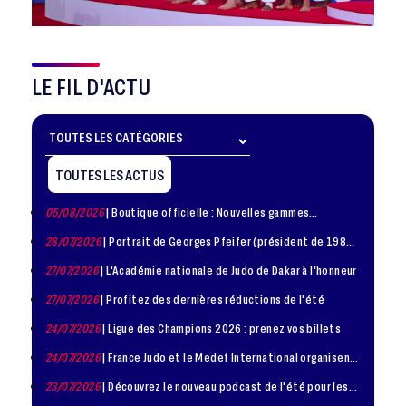
LE FIL D'ACTU
TOUTES LES ACTUS
05/08/2026
| Boutique officielle : Nouvelles gammes
disponible !
28/07/2026
| Portrait de Georges Pfeifer (président de 1981
– 1986)
27/07/2026
| L'Académie nationale de Judo de Dakar à l'honneur
27/07/2026
| Profitez des dernières réductions de l'été
24/07/2026
| Ligue des Champions 2026 : prenez vos billets
24/07/2026
| France Judo et le Medef International organisent
la troisième édition de la Journée de la Diplomatie Sportive
23/07/2026
| Découvrez le nouveau podcast de l'été pour les
jeunes judokas