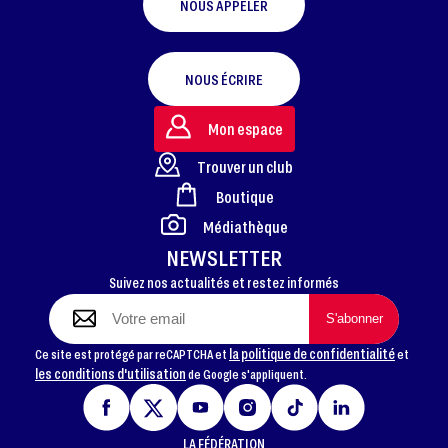
NOUS APPELER
NOUS ÉCRIRE
Mon espace
Trouver un club
Boutique
FOOTER
Médiathèque
NEWSLETTER
Suivez nos actualités et restez informés
la politique de confidentialité
Ce site est protégé par reCAPTCHA et
et
les conditions d'utilisation
de Google s'appliquent.
LA FÉDÉRATION