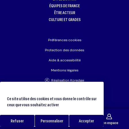
ÉQUIPES DE FRANCE
ÊTRE ACTEUR
CULTURE ET GRADES
Préférences cookies
Protection des données
Aide & accessibilité
Mentions légales
Réalisation Koredge
Union Européenne de Judo
Fédération Internationale de Judo
Ce site utilise des cookies et vous donne le contrôle sur
ceux que vous souhaitez activer
Refuser
Personnaliser
Accepter
Galerie
Trouver un club
Boutique
Mon espace