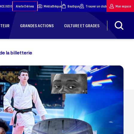
NCE JUDO
Alerte Dérives
Médiathèque
Boutique
Trouver un club
Mon espace
CTEUR
GRANDES ACTIONS
CULTURE ET GRADES
 la billetterie