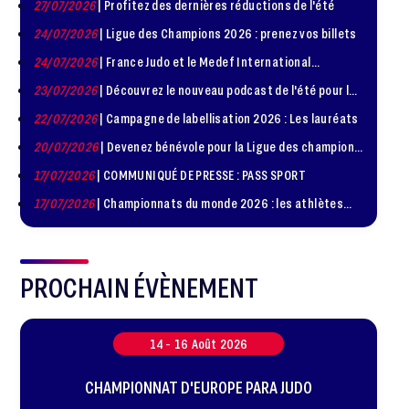
27/07/2026
| Profitez des dernières réductions de l'été
24/07/2026
| Ligue des Champions 2026 : prenez vos billets
24/07/2026
| France Judo et le Medef International
organisent la troisième édition de la Journée de la
23/07/2026
| Découvrez le nouveau podcast de l'été pour les
Diplomatie Sportive
jeunes judokas
22/07/2026
| Campagne de labellisation 2026 : Les lauréats
20/07/2026
| Devenez bénévole pour la Ligue des champions
de judo à Paris le 24 octobre !
17/07/2026
| COMMUNIQUÉ DE PRESSE : PASS SPORT
17/07/2026
| Championnats du monde 2026 : les athlètes
sélectionnés
PROCHAIN ÉVÈNEMENT
14 -
16
Août
2026
CHAMPIONNAT D'EUROPE PARA JUDO