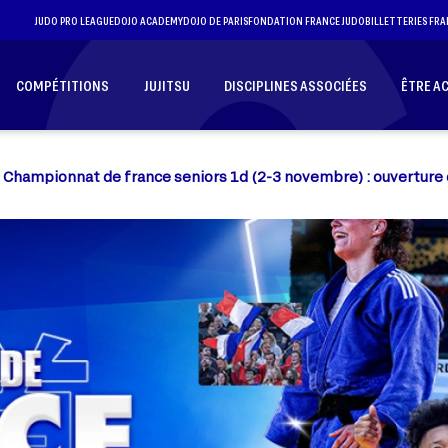
JUDO PRO LEAGUE
DOJO ACADEMY
DOJO DE PARIS
FONDATION FRANCE JUDO
BILLETTERIES FRA
COMPÉTITIONS
JUJITSU
DISCIPLINES ASSOCIÉES
ÊTRE A
Championnat de france seniors 1d (2-3 novembre) : ouverture de