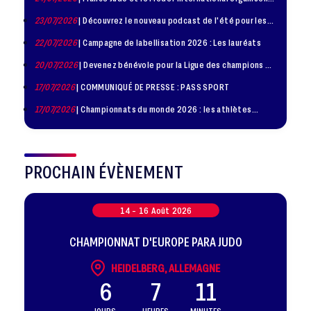
la troisième édition de la Journée de la Diplomatie Sportive
23/07/2026
| Découvrez le nouveau podcast de l'été pour les
jeunes judokas
22/07/2026
| Campagne de labellisation 2026 : Les lauréats
20/07/2026
| Devenez bénévole pour la Ligue des champions de
judo à Paris le 24 octobre !
17/07/2026
| COMMUNIQUÉ DE PRESSE : PASS SPORT
17/07/2026
| Championnats du monde 2026 : les athlètes
sélectionnés
PROCHAIN ÉVÈNEMENT
14 -
16
Août
2026
CHAMPIONNAT D'EUROPE PARA JUDO
HEIDELBERG, ALLEMAGNE
6
7
11
JOURS
HEURES
MINUTES