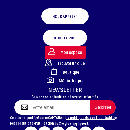
NOUS APPELER
NOUS ÉCRIRE
Mon espace
Trouver un club
Boutique
FOOTER
Médiathèque
NEWSLETTER
Suivez nos actualités et restez informés
la politique de confidentialité
Ce site est protégé par reCAPTCHA et
et
les conditions d'utilisation
de Google s'appliquent.