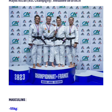
Maylis Rozan (RSC Champigny) : médaillée de bronze
MASCULINS :
-55kg :