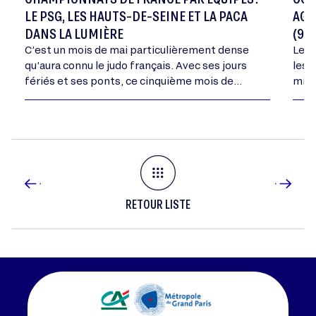
LE PSG, LES HAUTS-DE-SEINE ET LA PACA
AGR
DANS LA LUMIÈRE
(9-1
C’est un mois de mai particulièrement dense
Le C
qu’aura connu le judo français. Avec ses jours
les 
fériés et ses ponts, ce cinquième mois de
mini
l’année aura vu se dérouler tous les…
dépa
dans
RETOUR LISTE