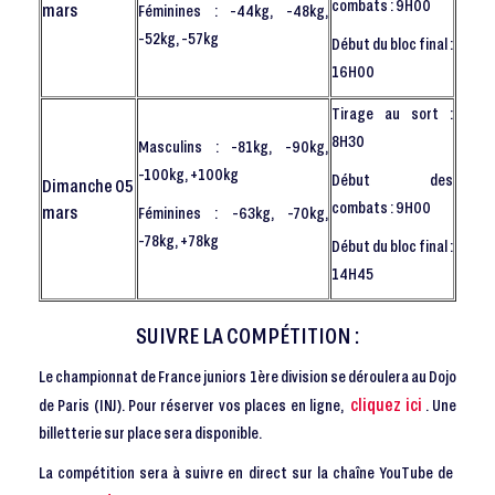
combats : 9H00
mars
Féminines : -44kg, -48kg,
-52kg, -57kg
Début du bloc final :
16H00
Tirage au sort :
8H30
Masculins : -81kg, -90kg,
-100kg, +100kg
Début des
Dimanche 05
combats : 9H00
mars
Féminines : -63kg, -70kg,
-78kg, +78kg
Début du bloc final :
14H45
SUIVRE LA COMPÉTITION :
Le championnat de France juniors 1ère division se déroulera au Dojo
cliquez ici
de Paris (INJ). Pour réserver vos places en ligne,
. Une
billetterie sur place sera disponible.
La compétition sera à suivre en direct sur la chaîne YouTube de