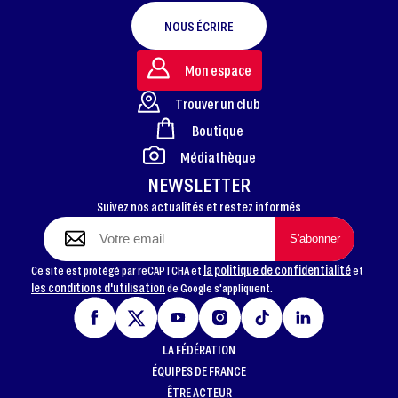
NOUS ÉCRIRE
Mon espace
Trouver un club
Boutique
FOOTER
Médiathèque
NEWSLETTER
Suivez nos actualités et restez informés
la politique de confidentialité
Ce site est protégé par reCAPTCHA et
et
les conditions d'utilisation
de Google s'appliquent.
LA FÉDÉRATION
ÉQUIPES DE FRANCE
ÊTRE ACTEUR