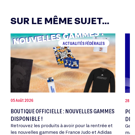
SUR LE MÊME SUJET...
ACTUALITÉS FÉDÉRALES
05 Août 2026
28 Jui
BOUTIQUE OFFICIELLE : NOUVELLES GAMMES
POR
DISPONIBLE !
DE 
Retrouvez les produits à avoir pour la rentrée et
Geor
les nouvelles gammes de France Judo et Adidas
mand