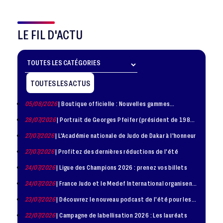
LE FIL D'ACTU
TOUTES LES ACTUS
05/08/2026
| Boutique officielle : Nouvelles gammes
disponible !
28/07/2026
| Portrait de Georges Pfeifer (président de 1981
– 1986)
27/07/2026
| L'Académie nationale de Judo de Dakar à l'honneur
27/07/2026
| Profitez des dernières réductions de l'été
24/07/2026
| Ligue des Champions 2026 : prenez vos billets
24/07/2026
| France Judo et le Medef International organisent
la troisième édition de la Journée de la Diplomatie Sportive
23/07/2026
| Découvrez le nouveau podcast de l'été pour les
jeunes judokas
22/07/2026
| Campagne de labellisation 2026 : Les lauréats