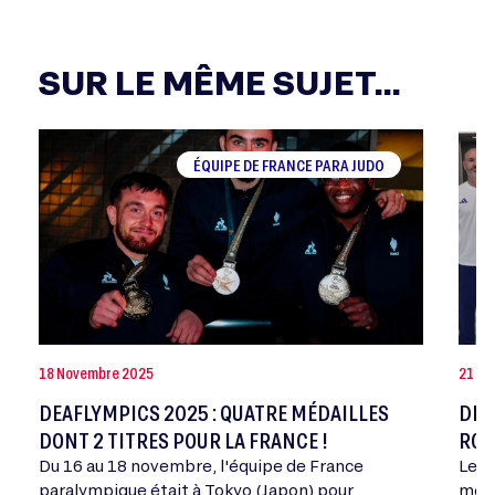
SUR LE MÊME SUJET...
ÉQUIPE DE FRANCE PARA JUDO
18 Novembre 2025
21 Oc
DEAFLYMPICS 2025 : QUATRE MÉDAILLES
DEA
DONT 2 TITRES POUR LA FRANCE !
ROU
Du 16 au 18 novembre, l'équipe de France
Les 
paralympique était à Tokyo (Japon) pour
mome