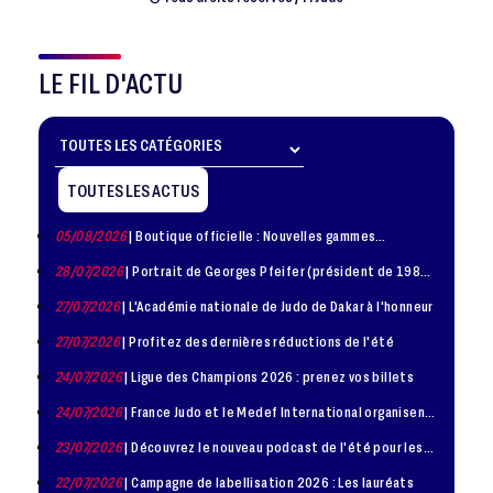
LE FIL D'ACTU
TOUTES LES ACTUS
05/08/2026
| Boutique officielle : Nouvelles gammes
disponible !
28/07/2026
| Portrait de Georges Pfeifer (président de 1981
– 1986)
27/07/2026
| L'Académie nationale de Judo de Dakar à l'honneur
27/07/2026
| Profitez des dernières réductions de l'été
24/07/2026
| Ligue des Champions 2026 : prenez vos billets
24/07/2026
| France Judo et le Medef International organisent
la troisième édition de la Journée de la Diplomatie Sportive
23/07/2026
| Découvrez le nouveau podcast de l'été pour les
jeunes judokas
22/07/2026
| Campagne de labellisation 2026 : Les lauréats