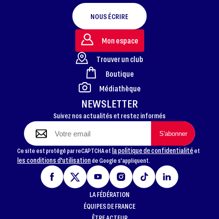
NOUS ÉCRIRE
Mon espace
Trouver un club
Boutique
FOOTER
Médiathèque
NEWSLETTER
Suivez nos actualités et restez informés
la politique de confidentialité
Ce site est protégé par reCAPTCHA et
et
les conditions d'utilisation
de Google s'appliquent.
LA FÉDÉRATION
ÉQUIPES DE FRANCE
ÊTRE ACTEUR