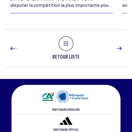
disputer la compétition la plus importante pour
ambi
les personnes sourdes et malentendantes : les
Deaflympics. Découvrez…
RETOUR LISTE
PARTENAIRES MAJEURS
PARTENAIRE OFFICIEL