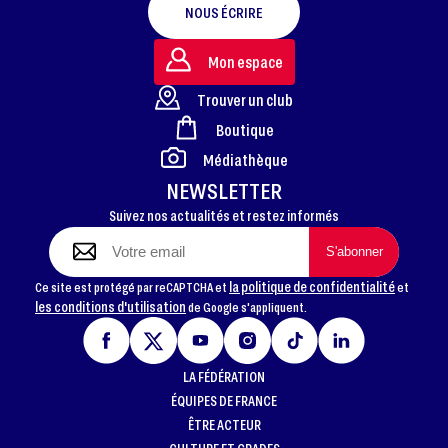
NOUS ÉCRIRE
Mon espace
Trouver un club
Boutique
FOOTER
Médiathèque
NEWSLETTER
Suivez nos actualités et restez informés
la politique de confidentialité
Ce site est protégé par reCAPTCHA et
et
les conditions d'utilisation
de Google s'appliquent.
LA FÉDÉRATION
ÉQUIPES DE FRANCE
ÊTRE ACTEUR