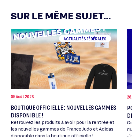
SUR LE MÊME SUJET...
ACTUALITÉS FÉDÉRALES
05 Août 2026
28 Jui
BOUTIQUE OFFICIELLE : NOUVELLES GAMMES
POR
DISPONIBLE !
DE 
Retrouvez les produits à avoir pour la rentrée et
Geor
les nouvelles gammes de France Judo et Adidas
mand
disponible dans la boutique officielle !
-198