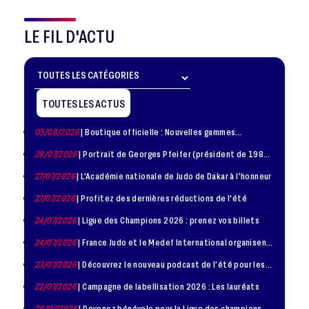
LE FIL D'ACTU
TOUTES LES ACTUS
05/08/2026
| Boutique officielle : Nouvelles gammes
disponible !
28/07/2026
| Portrait de Georges Pfeifer (président de 1981
– 1986)
27/07/2026
| L'Académie nationale de Judo de Dakar à l'honneur
27/07/2026
| Profitez des dernières réductions de l'été
24/07/2026
| Ligue des Champions 2026 : prenez vos billets
24/07/2026
| France Judo et le Medef International organisent
la troisième édition de la Journée de la Diplomatie Sportive
23/07/2026
| Découvrez le nouveau podcast de l'été pour les
jeunes judokas
22/07/2026
| Campagne de labellisation 2026 : Les lauréats
20/07/2026
| Devenez bénévole pour la Ligue des champions de