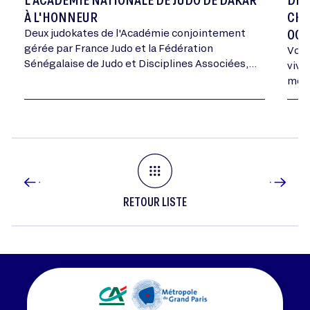
À L'HONNEUR
CHA
OCT
Deux judokates de l'Académie conjointement
gérée par France Judo et la Fédération
Vous
Sénégalaise de Judo et Disciplines Associées,
vivr
ont été médaillées aux Championnats d'Afrique
mome
Cadets ce week-end, une première pour…
RETOUR LISTE