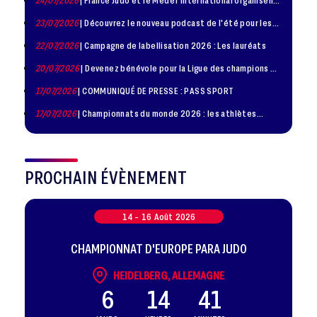
la troisième édition de la Journée de la Diplomatie Sportive
23/07/2026
| Découvrez le nouveau podcast de l'été pour les
jeunes judokas
22/07/2026
| Campagne de labellisation 2026 : Les lauréats
20/07/2026
| Devenez bénévole pour la Ligue des champions de
judo à Paris le 24 octobre !
17/07/2026
| COMMUNIQUÉ DE PRESSE : PASS SPORT
17/07/2026
| Championnats du monde 2026 : les athlètes
sélectionnés
PROCHAIN ÉVÈNEMENT
14 -
16
Août
2026
CHAMPIONNAT D'EUROPE PARA JUDO
HEIDELBERG, ALLEMAGNE
6
14
41