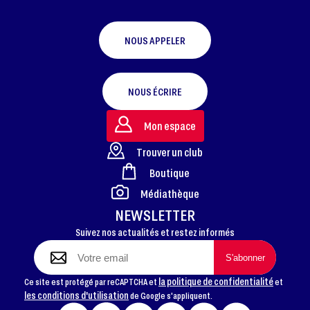
NOUS APPELER
NOUS ÉCRIRE
Mon espace
Trouver un club
Boutique
FOOTER
Médiathèque
NEWSLETTER
Suivez nos actualités et restez informés
la politique de confidentialité
Ce site est protégé par reCAPTCHA et
et
les conditions d'utilisation
de Google s'appliquent.