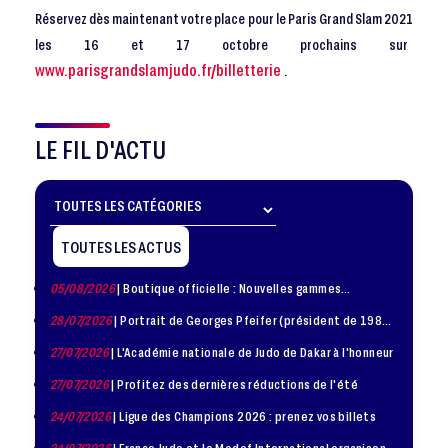
Réservez dès maintenant votre place pour le Paris Grand Slam 2021
les 16 et 17 octobre prochains sur
www.parisgrandslamjudo.fr/billetterie
.
LE FIL D'ACTU
TOUTES LES ACTUS
05/08/2026
| Boutique officielle : Nouvelles gammes
disponible !
28/07/2026
| Portrait de Georges Pfeifer (président de 1981
– 1986)
27/07/2026
| L'Académie nationale de Judo de Dakar à l'honneur
27/07/2026
| Profitez des dernières réductions de l'été
24/07/2026
| Ligue des Champions 2026 : prenez vos billets
24/07/2026
| France Judo et le Medef International organisent