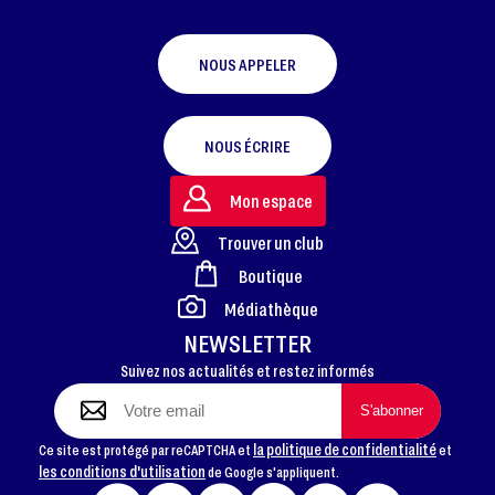
NOUS APPELER
NOUS ÉCRIRE
Mon espace
Trouver un club
Boutique
FOOTER
Médiathèque
NEWSLETTER
Suivez nos actualités et restez informés
la politique de confidentialité
Ce site est protégé par reCAPTCHA et
et
les conditions d'utilisation
de Google s'appliquent.