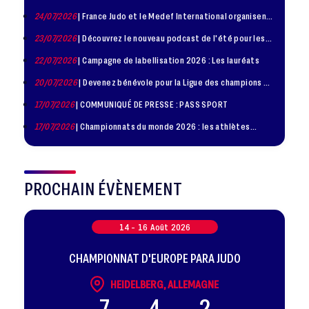
24/07/2026
| France Judo et le Medef International organisent
la troisième édition de la Journée de la Diplomatie Sportive
23/07/2026
| Découvrez le nouveau podcast de l'été pour les
jeunes judokas
22/07/2026
| Campagne de labellisation 2026 : Les lauréats
20/07/2026
| Devenez bénévole pour la Ligue des champions de
judo à Paris le 24 octobre !
17/07/2026
| COMMUNIQUÉ DE PRESSE : PASS SPORT
17/07/2026
| Championnats du monde 2026 : les athlètes
sélectionnés
PROCHAIN ÉVÈNEMENT
14 -
16
Août
2026
CHAMPIONNAT D'EUROPE PARA JUDO
HEIDELBERG, ALLEMAGNE
7
4
2