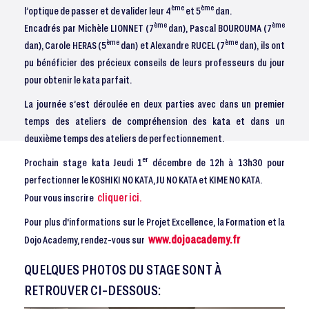
ème
ème
l’optique de passer et de valider leur 4
et 5
dan.
ème
ème
Encadrés par Michèle LIONNET (7
dan), Pascal BOUROUMA (7
ème
ème
dan), Carole HERAS (5
dan) et Alexandre RUCEL (7
dan), ils ont
pu bénéficier des précieux conseils de leurs professeurs du jour
pour obtenir le kata parfait.
La journée s’est déroulée en deux parties avec dans un premier
temps des ateliers de compréhension des kata et dans un
deuxième temps des ateliers de perfectionnement.
er
Prochain stage kata Jeudi 1
décembre de 12h à 13h30 pour
perfectionner le KOSHIKI NO KATA, JU NO KATA et KIME NO KATA.
cliquer ici.
Pour vous inscrire
Pour plus d'informations sur le Projet Excellence, la Formation et la
www.dojoacademy.fr
Dojo Academy, rendez-vous sur
QUELQUES PHOTOS DU STAGE SONT À
RETROUVER CI-DESSOUS: