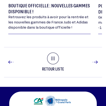
BOUTIQUE OFFICIELLE : NOUVELLES GAMMES
POR
DISPONIBLE !
DE 
Retrouvez les produits à avoir pour la rentrée et
Geor
les nouvelles gammes de France Judo et Adidas
mand
disponible dans la boutique officielle !
-198
RETOUR LISTE