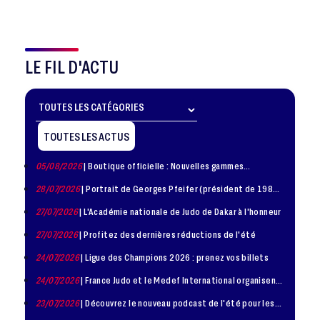
LE FIL D'ACTU
TOUTES LES ACTUS
05/08/2026
| Boutique officielle : Nouvelles gammes
disponible !
28/07/2026
| Portrait de Georges Pfeifer (président de 1981
– 1986)
27/07/2026
| L'Académie nationale de Judo de Dakar à l'honneur
27/07/2026
| Profitez des dernières réductions de l'été
24/07/2026
| Ligue des Champions 2026 : prenez vos billets
24/07/2026
| France Judo et le Medef International organisent
la troisième édition de la Journée de la Diplomatie Sportive
23/07/2026
| Découvrez le nouveau podcast de l'été pour les
jeunes judokas