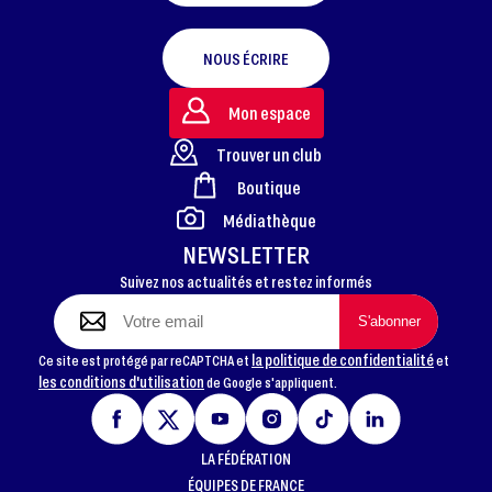
NOUS ÉCRIRE
Mon espace
Trouver un club
Boutique
FOOTER
Médiathèque
NEWSLETTER
Suivez nos actualités et restez informés
la politique de confidentialité
Ce site est protégé par reCAPTCHA et
et
les conditions d'utilisation
de Google s'appliquent.
LA FÉDÉRATION
ÉQUIPES DE FRANCE