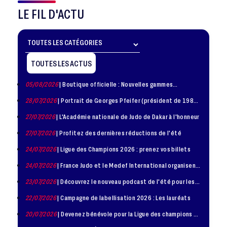
LE FIL D'ACTU
TOUTES LES ACTUS
05/08/2026
| Boutique officielle : Nouvelles gammes
disponible !
28/07/2026
| Portrait de Georges Pfeifer (président de 1981
– 1986)
27/07/2026
| L'Académie nationale de Judo de Dakar à l'honneur
27/07/2026
| Profitez des dernières réductions de l'été
24/07/2026
| Ligue des Champions 2026 : prenez vos billets
24/07/2026
| France Judo et le Medef International organisent
la troisième édition de la Journée de la Diplomatie Sportive
23/07/2026
| Découvrez le nouveau podcast de l'été pour les
jeunes judokas
22/07/2026
| Campagne de labellisation 2026 : Les lauréats
20/07/2026
| Devenez bénévole pour la Ligue des champions de
judo à Paris le 24 octobre !