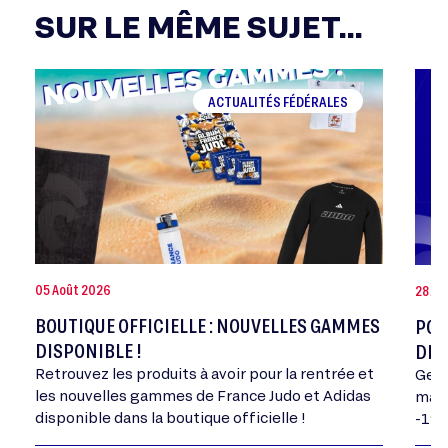
SUR LE MÊME SUJET...
ACTUALITÉS FÉDÉRALES
05 Août 2026
28 Jui
BOUTIQUE OFFICIELLE : NOUVELLES GAMMES
POR
DISPONIBLE !
DE 
Retrouvez les produits à avoir pour la rentrée et
Geor
les nouvelles gammes de France Judo et Adidas
mand
disponible dans la boutique officielle !
-198