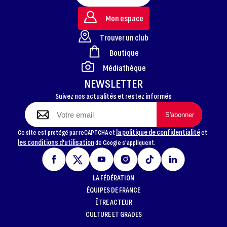
Mon espace
Trouver un club
Boutique
FOOTER
Médiathèque
NEWSLETTER
Suivez nos actualités et restez informés
la politique de confidentialité
Ce site est protégé par reCAPTCHA et
et
les conditions d'utilisation
de Google s'appliquent.
LA FÉDÉRATION
ÉQUIPES DE FRANCE
ÊTRE ACTEUR
CULTURE ET GRADES