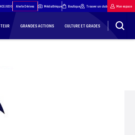
NCE JUDO
Alerte Dérives
Médiathèque
Boutique
Trouver un club
Mon espace
CTEUR
GRANDES ACTIONS
CULTURE ET GRADES