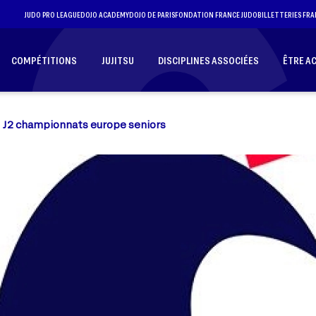
JUDO PRO LEAGUE
DOJO ACADEMY
DOJO DE PARIS
FONDATION FRANCE JUDO
BILLETTERIES FRA
COMPÉTITIONS
JUJITSU
DISCIPLINES ASSOCIÉES
ÊTRE A
J2 championnats europe seniors