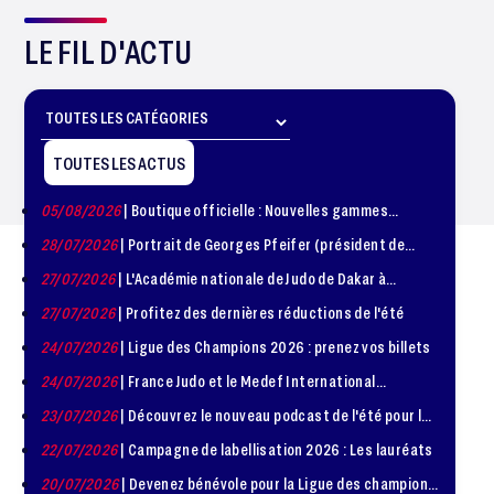
LE FIL D'ACTU
TOUTES LES ACTUS
05/08/2026
| Boutique officielle : Nouvelles gammes
disponible !
28/07/2026
| Portrait de Georges Pfeifer (président de
1981 – 1986)
27/07/2026
| L'Académie nationale de Judo de Dakar à
l'honneur
27/07/2026
| Profitez des dernières réductions de l'été
24/07/2026
| Ligue des Champions 2026 : prenez vos billets
24/07/2026
| France Judo et le Medef International
organisent la troisième édition de la Journée de la
23/07/2026
| Découvrez le nouveau podcast de l'été pour les
Diplomatie Sportive
jeunes judokas
22/07/2026
| Campagne de labellisation 2026 : Les lauréats
20/07/2026
| Devenez bénévole pour la Ligue des champions