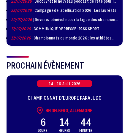
23/07/2026
| Découvrez le nouveau podcast de l'été pour les
Diplomatie Sportive
jeunes judokas
22/07/2026
| Campagne de labellisation 2026 : Les lauréats
20/07/2026
| Devenez bénévole pour la Ligue des champions
de judo à Paris le 24 octobre !
17/07/2026
| COMMUNIQUÉ DE PRESSE : PASS SPORT
17/07/2026
| Championnats du monde 2026 : les athlètes
sélectionnés
PROCHAIN ÉVÈNEMENT
14 -
16
Août
2026
CHAMPIONNAT D'EUROPE PARA JUDO
HEIDELBERG, ALLEMAGNE
6
14
44
JOURS
HEURES
MINUTES