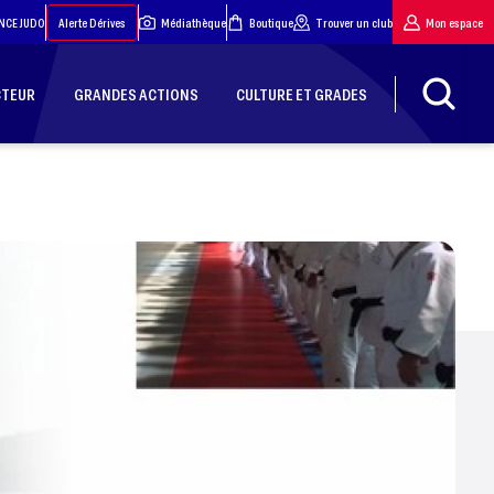
NCE JUDO
Alerte Dérives
Médiathèque
Boutique
Trouver un club
Mon espace
CTEUR
GRANDES ACTIONS
CULTURE ET GRADES