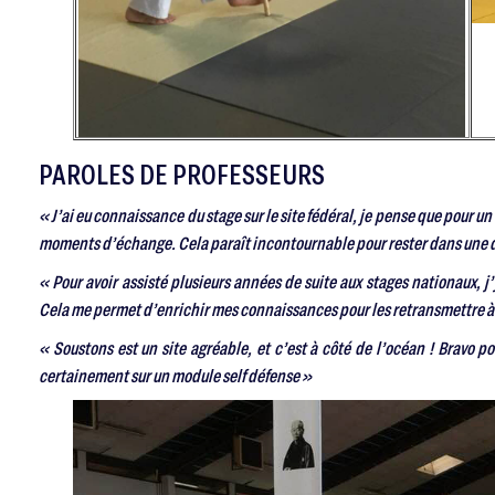
PAROLES DE PROFESSEURS
« J’ai eu connaissance du stage sur le site fédéral, je pense que pour un
moments d’échange. Cela paraît incontournable pour rester dans une d
« Pour avoir assisté plusieurs années de suite aux stages nationaux, j’
Cela me permet d’enrichir mes connaissances pour les retransmettre à
« Soustons est un site agréable, et c’est à côté de l’océan ! Bravo po
certainement sur un module self défense »