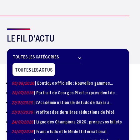
LE FIL D'ACTU
TOUTES LES ACTUS
05/08/2026
| Boutique officielle : Nouvelles gammes
disponible !
28/07/2026
| Portrait de Georges Pfeifer (président de
1981 – 1986)
27/07/2026
| L'Académie nationale de Judo de Dakar à
l'honneur
27/07/2026
| Profitez des dernières réductions de l'été
24/07/2026
| Ligue des Champions 2026 : prenez vos billets
24/07/2026
| France Judo et le Medef International
organisent la troisième édition de la Journée de la