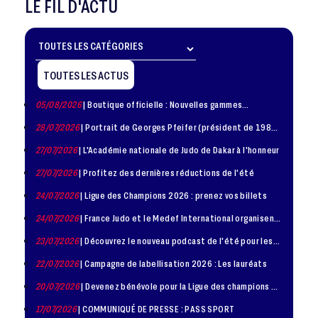
LE FIL D'ACTU
TOUTES LES ACTUS
05/08/2026
| Boutique officielle : Nouvelles gammes
disponible !
28/07/2026
| Portrait de Georges Pfeifer (président de 1981
– 1986)
27/07/2026
| L'Académie nationale de Judo de Dakar à l'honneur
27/07/2026
| Profitez des dernières réductions de l'été
24/07/2026
| Ligue des Champions 2026 : prenez vos billets
24/07/2026
| France Judo et le Medef International organisent
la troisième édition de la Journée de la Diplomatie Sportive
23/07/2026
| Découvrez le nouveau podcast de l'été pour les
jeunes judokas
22/07/2026
| Campagne de labellisation 2026 : Les lauréats
20/07/2026
| Devenez bénévole pour la Ligue des champions de
judo à Paris le 24 octobre !
17/07/2026
| COMMUNIQUÉ DE PRESSE : PASS SPORT