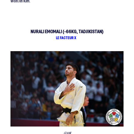
Won Jin Kim.
NURALI EMOMALI (-66KG, TADJIKISTAN)
LE FACTEUR X
©IJF