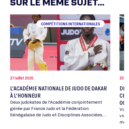
SUR LE MÊME SUJET...
COMPÉTITIONS INTERNATIONALES
27 Juillet 2026
20 Jui
L'ACADÉMIE NATIONALE DE JUDO DE DAKAR
DEV
À L'HONNEUR
CHA
OCT
Deux judokates de l'Académie conjointement
gérée par France Judo et la Fédération
Vous
Sénégalaise de Judo et Disciplines Associées,
vivr
ont été médaillées aux Championnats d'Afrique
mome
Cadets ce week-end, une première pour…