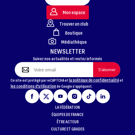
Mon espace
Trouver un club
Boutique
FOOTER
Médiathèque
NEWSLETTER
Suivez nos actualités et restez informés
la politique de confidentialité
Ce site est protégé par reCAPTCHA et
et
les conditions d'utilisation
de Google s'appliquent.
LA FÉDÉRATION
ÉQUIPES DE FRANCE
ÊTRE ACTEUR
CULTURE ET GRADES