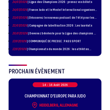
24/07/2026
| Ligue des Champions 2026 : prenez vos billets
24/07/2026
| France Judo et le Medef International organisent
la troisième édition de la Journée de la Diplomatie Sportive
23/07/2026
| Découvrez le nouveau podcast de l'été pour les
jeunes judokas
22/07/2026
| Campagne de labellisation 2026 : Les lauréats
20/07/2026
| Devenez bénévole pour la Ligue des champions de
judo à Paris le 24 octobre !
17/07/2026
| COMMUNIQUÉ DE PRESSE : PASS SPORT
17/07/2026
| Championnats du monde 2026 : les athlètes
sélectionnés
PROCHAIN ÉVÈNEMENT
14 -
16
Août
2026
CHAMPIONNAT D'EUROPE PARA JUDO
HEIDELBERG, ALLEMAGNE