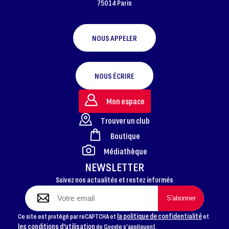
75014 Paris
NOUS APPELER
NOUS ÉCRIRE
Mon espace
Trouver un club
Boutique
FOOTER
Médiathèque
NEWSLETTER
Suivez nos actualités et restez informés
la politique de confidentialité
Ce site est protégé par reCAPTCHA et
et
les conditions d'utilisation
de Google s'appliquent.