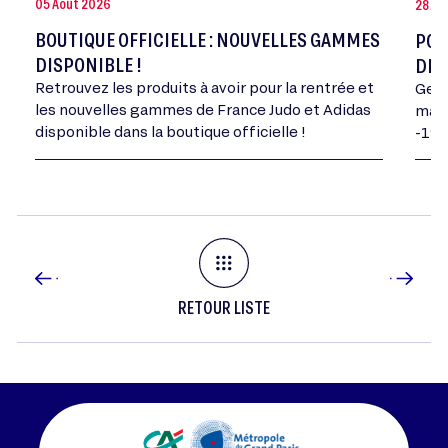
05 Août 2026
28 Jui
BOUTIQUE OFFICIELLE : NOUVELLES GAMMES
POR
DISPONIBLE !
DE 
Retrouvez les produits à avoir pour la rentrée et
Geor
les nouvelles gammes de France Judo et Adidas
mand
disponible dans la boutique officielle !
-198
RETOUR LISTE