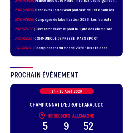
24/07/2026
| France Judo et le Medef International organisent
la troisième édition de la Journée de la Diplomatie Sportive
23/07/2026
| Découvrez le nouveau podcast de l'été pour les
jeunes judokas
22/07/2026
| Campagne de labellisation 2026 : Les lauréats
20/07/2026
| Devenez bénévole pour la Ligue des champions de
judo à Paris le 24 octobre !
17/07/2026
| COMMUNIQUÉ DE PRESSE : PASS SPORT
17/07/2026
| Championnats du monde 2026 : les athlètes
sélectionnés
PROCHAIN ÉVÈNEMENT
14 -
16
Août
2026
CHAMPIONNAT D'EUROPE PARA JUDO
HEIDELBERG, ALLEMAGNE
5
9
52