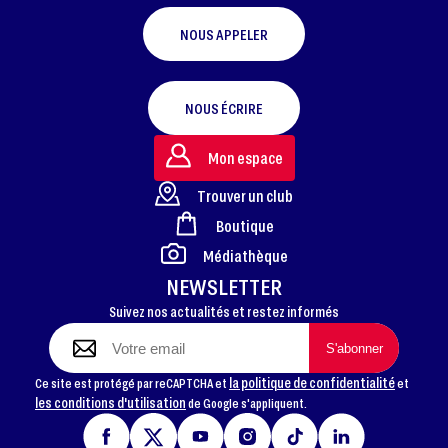
NOUS APPELER
NOUS ÉCRIRE
Mon espace
Trouver un club
Boutique
FOOTER
Médiathèque
NEWSLETTER
Suivez nos actualités et restez informés
la politique de confidentialité
Ce site est protégé par reCAPTCHA et
et
les conditions d'utilisation
de Google s'appliquent.