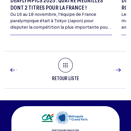
DEAFLYMPICS 2025 : QUATRE MÉDAILLES
DEA
DONT 2 TITRES POUR LA FRANCE !
ROU
Du 16 au 18 novembre, l'équipe de France
Les 
paralympique était à Tokyo (Japon) pour
mome
disputer la compétition la plus importante pour
ambi
les personnes sourdes et malentendantes : les
Deaflympics. Découvrez…
RETOUR LISTE
PARTENAIRES MAJEURS