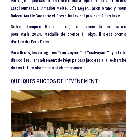
Parrot, nos judokas étaient nombreux à répondre présent. Hélios
Latchoumanaya, Amadou Meité, Loïs Leger, Jason Grandry, Youn
Balcou, Aurèle Guenerie et Prescillia Lez ont pris part à ce stage.
Notre champion Hélios a déjà commencé la préparation
pour Paris 2024. Médaillé de bronze à Tokyo, il s'est promis
d'atteindre l’or a Paris.
Par ailleurs, les catégories "non-voyant" et "malvoyant" ayant été
dissociées, l'encadrement de l'équipe para judo est à la recherche
de ses futurs champions et championnes.
QUELQUES PHOTOS DE L'ÉVÉNEMENT :