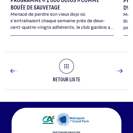
PRO
BOUÉE DE SAUVETAGE
DYN
Menacé de perdre son vieux dojo où
Memb
s’entraînaient chaque semaine près de deux-
Bour
cent-quatre-vingts adhérents, le club gardois a
peut
profité du programme de France Judo pour
nouv
trouver une solution digne du…
égal
RETOUR LISTE
PARTENAIRES MAJEURS