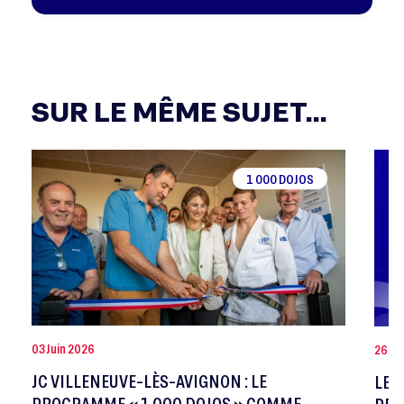
SUR LE MÊME SUJET...
1 000 DOJOS
03 Juin 2026
26 No
JC VILLENEUVE-LÈS-AVIGNON : LE
LES
PROGRAMME « 1 000 DOJOS » COMME