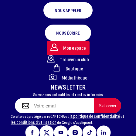
NOUS APPELER
NOUS ÉCRIRE
Mon espace
Trouver un club
Boutique
FOOTER
Médiathèque
NEWSLETTER
Suivez nos actualités et restez informés
la politique de confidentialité
Ce site est protégé par reCAPTCHA et
et
les conditions d'utilisation
de Google s'appliquent.