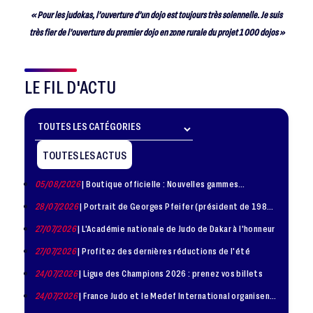
« Pour les judokas, l’ouverture d’un dojo est toujours très solennelle. Je suis
très fier de l’ouverture du premier dojo en zone rurale du projet 1 000 dojos »
LE FIL D'ACTU
TOUTES LES ACTUS
05/08/2026
| Boutique officielle : Nouvelles gammes
disponible !
28/07/2026
| Portrait de Georges Pfeifer (président de 1981
– 1986)
27/07/2026
| L'Académie nationale de Judo de Dakar à l'honneur
27/07/2026
| Profitez des dernières réductions de l'été
24/07/2026
| Ligue des Champions 2026 : prenez vos billets
24/07/2026
| France Judo et le Medef International organisent
la troisième édition de la Journée de la Diplomatie Sportive