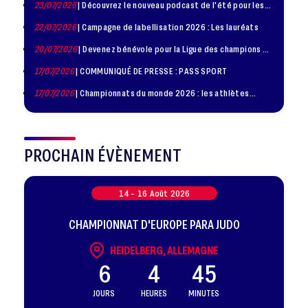
23/07/2026
| Découvrez le nouveau podcast de l'été pour les
jeunes judokas
22/07/2026
| Campagne de labellisation 2026 : Les lauréats
20/07/2026
| Devenez bénévole pour la Ligue des champions de
judo à Paris le 24 octobre !
17/07/2026
| COMMUNIQUÉ DE PRESSE : PASS SPORT
17/07/2026
| Championnats du monde 2026 : les athlètes
sélectionnés
PROCHAIN ÉVÈNEMENT
14 -
16
Août
2026
CHAMPIONNAT D'EUROPE PARA JUDO
HEIDELBERG, ALLEMAGNE
6
4
45
JOURS
HEURES
MINUTES